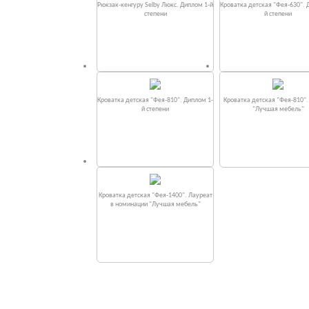
Рюкзак-кенгуру Selby Люкс. Диплом 1-й
Кроватка детская "Фея-630". 
степени
й степени
Кроватка детская "Фея-810". Диплом 1-
Кроватка детская "Фея-810"
й степени
"Лучшая мебель"
Кроватка детская "Фея-1400". Лауреат
в номинации "Лучшая мебель"