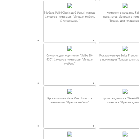
Мебель Polini Classic дуб-белый глянец.
Комплект в кроватку Fаi
1 место в номинации "Лучшая мебель
предметов. Лауреат в ном
& Аксессуары"
“Товары для младенце
Стульчик для кормления "Selby BH-
Рюкзак-кенгуру Selby Freedom
430". 1 место в номинации "Лучшая
в номинации “Товары для мл
мебель"
Кроватка-колыбель Фея.1 место в
Кроватка детская "Фея-620
номинации "Лучшая мебель"
качества "Лучшее - дет