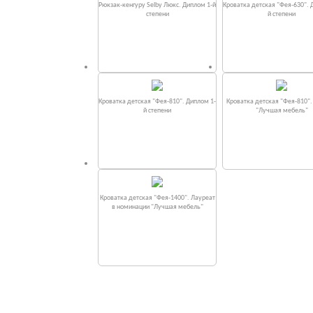
Рюкзак-кенгуру Selby Люкс. Диплом 1-й
Кроватка детская "Фея-630". 
степени
й степени
Кроватка детская "Фея-810". Диплом 1-
Кроватка детская "Фея-810"
й степени
"Лучшая мебель"
Кроватка детская "Фея-1400". Лауреат
в номинации "Лучшая мебель"