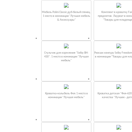
Мебель Polini Classic дуб-белый глянец.
Комплект в кроватку Fаi
1 место в номинации "Лучшая мебель
предметов. Лауреат в ном
& Аксессуары"
“Товары для младенце
Стульчик для кормления "Selby BH-
Рюкзак-кенгуру Selby Freedom
430". 1 место в номинации "Лучшая
в номинации “Товары для мл
мебель"
Кроватка-колыбель Фея.1 место в
Кроватка детская "Фея-620
номинации "Лучшая мебель"
качества "Лучшее - дет