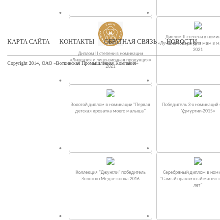
Диплом II степени в номи
КАРТА САЙТА
КОНТАКТЫ
ОБРАТНАЯ СВЯЗЬ
НОВОСТИ
«Лучшие товары для мам и 
2021
Диплом II степени в номинации
«Лицензия и лицензионная продукция»
Copyright 2014, ОАО «Воткинская Промышленная Компания»
2021
Золотой диплом в номинации "Первая
Победитель 3-х номинаций
детская кроватка моего малыша"
Удмуртии-2015»
Коллекция "Джунгли" победитель
Серебряный диплом в ном
Золотого Медвежонка 2016
"Самый практичный манеж от
лет"