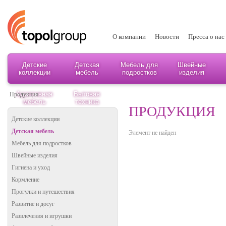
О компании
Новости
Пресса о нас
Детские
Детская
Мебель для
Швейные
коллекции
мебель
подростков
изделия
Адаптивная
Бытовая
Продукция
мебель
техника
ПРОДУКЦИЯ
Детские коллекции
Детская мебель
Элемент не найден
Мебель для подростков
Швейные изделия
Гигиена и уход
Кормление
Прогулки и путешествия
Развитие и досуг
Развлечения и игрушки