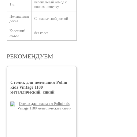
пеленальный комод с
Тип
полками вверху
Пеленальная
С пеленальной доской
доска
Колесики/
без колес
ножки
РЕКОМЕНДУЕМ
Столик для пеленания Polini
kids Vintagе 1180
металлический, синий