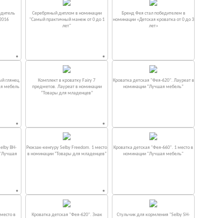
едитель
Серебряный диплом в номинации
Бренд Фея стал победителем в
2016
"Самый практичный манеж от 0 до 1
номинации «Детская кроватка от 0 до 3
лет"
лет»
ый глянец.
Комплект в кроватку Fаiry 7
Кроватка детская "Фея-620". Лауреат в
ая мебель
предметов. Лауреат в номинации
номинации “Лучшая мебель”
“Товары для младенцев”
elby BH-
Рюкзак-кенгуру Selby Freedom. 1 место
Кроватка детская "Фея-660". 1 место в
 "Лучшая
в номинации “Товары для младенцев”
номинации "Лучшая мебель"
место в
Кроватка детская "Фея-620". Знак
Стульчик для кормления "Selby SH-