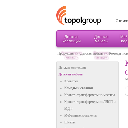
О комп
Детские
Детская
Меб
коллекции
мебель
под
Адаптивная
Бытовая
Продукция
>
Детская мебель
>
Комоды и ст
мебель
техника
Детские коллекции
Детская мебель
Ар
Кроватки
Комоды и столики
Кровати-трансформеры из массива
Кровати-трансформеры из ЛДСП и
МДФ
Мебельные комплекты
Шкафы