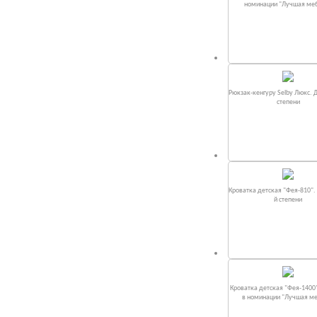
номинации "Лучшая ме
Рюкзак-кенгуру Selby Люкс. 
степени
Кроватка детская "Фея-810".
й степени
Кроватка детская "Фея-1400
в номинации "Лучшая м