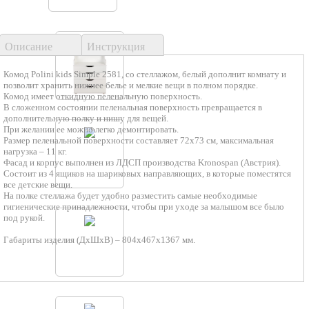
Описание
Инструкция
Комод Polini kids Simple 2581, со стеллажом, белый дополнит комнату и
позволит хранить нижнее белье и мелкие вещи в полном порядке.
Комод имеет откидную пеленальную поверхность.
В сложенном состоянии пеленальная поверхность превращается в
дополнительную полку и нишу для вещей.
При желании ее можно легко демонтировать.
Размер пеленальной поверхности составляет 72х73 см, максимальная
нагрузка – 11 кг.
Фасад и корпус выполнен из ЛДСП производства Kronospan (Австрия).
Состоит из 4 ящиков на шариковых направляющих, в которые поместятся
все детские вещи.
На полке стеллажа будет удобно разместить самые необходимые
гигиенические принадлежности, чтобы при уходе за малышом все было
под рукой.
Габариты изделия (ДхШхВ) – 804х467х1367 мм.