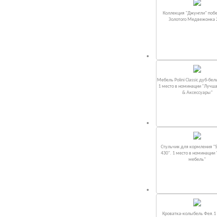
Коллекция "Джунгли" поб
Золотого Медвежонка 
Мебель Polini Classic дуб-бел
1 место в номинации "Лучш
& Аксессуары"
Стульчик для кормления "S
430". 1 место в номинации
мебель"
Кроватка-колыбель Фея.1 