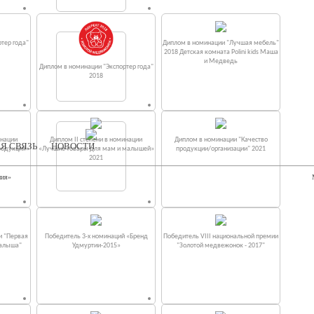
тер года"
Диплом в номинации "Лучшая мебель"
2018 Детская комната Polini kids Маша
и Медведь
Диплом в номинации "Экспортер года"
2018
инации
Диплом II степени в номинации
Диплом в номинации "Качество
Я СВЯЗЬ
НОВОСТИ
родукция»
«Лучшие товары для мам и малышей»
продукции/организации" 2021
2021
ния»
и "Первая
Победитель 3-х номинаций «Бренд
Победитель VIII национальной премии
малыша"
Удмуртии-2015»
"Золотой медвежонок - 2017"