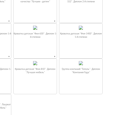
бель"
качества "Лучшее - детям"
152". Диплом 2-й степени
Диплом 1-й
Кроватка детская "Фея-630". Диплом 1-
Кроватка детская "Фея-1400". Диплом
й степени
1-й степени
 Диплом 1-
Кроватка детская "Фея-810". Диплом
Группа компаний "Тополь". Диплом
"Лучшая мебель"
"Компания Года"
". Лауреат
ебель"