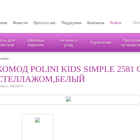
ании
Новости
Пресса о нас
Поддержка
Контакты
Войти
ель для
Швейные
Гигиена и
Прогулки
Кормление
ростков
изделия
уход
путешест
олики
КОМОД POLINI KIDS SIMPLE 2581 
СТЕЛЛАЖОМ,БЕЛЫЙ
тикул: 0002543.9