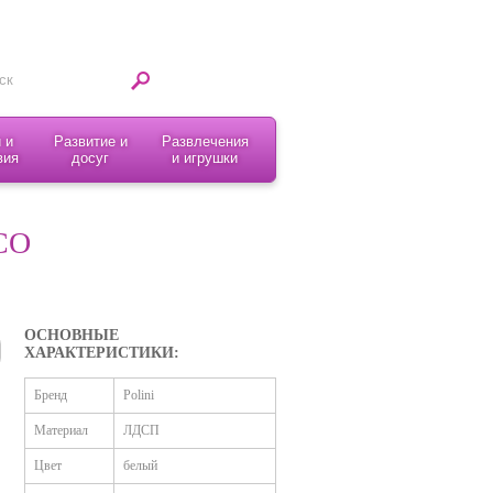
 и
Развитие и
Развлечения
вия
досуг
и игрушки
СО
ОСНОВНЫЕ
ХАРАКТЕРИСТИКИ:
Бренд
Polini
Материал
ЛДСП
Цвет
белый