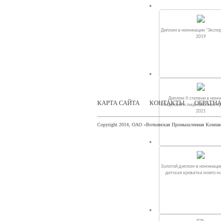
Диплом в номинации "Экспор
2019
Диплом II степени в ном
КАРТА САЙТА
КОНТАКТЫ
ОБРАТНА
«Лицензия и лицензионная п
2021
Copyright 2014, ОАО «Воткинская Промышленная Компа
Золотой диплом в номинаци
детская кроватка моего 