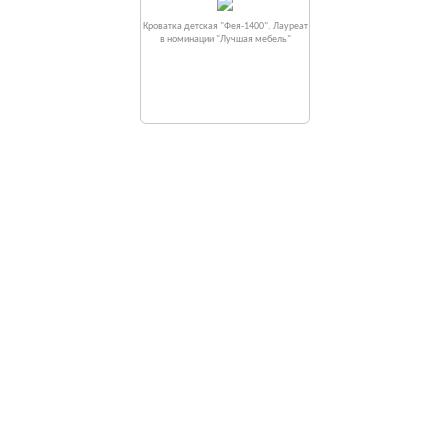
Кроватка детская "Фея-1400". Лауреат
в номинации "Лучшая мебель"