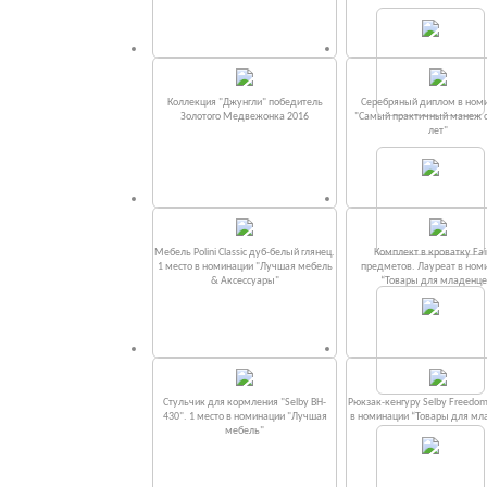
Коллекция "Джунгли" победитель
Серебряный диплом в ном
Золотого Медвежонка 2016
"Самый практичный манеж от
лет"
Мебель Polini Classic дуб-белый глянец.
Комплект в кроватку Fаi
1 место в номинации "Лучшая мебель
предметов. Лауреат в ном
& Аксессуары"
“Товары для младенце
Стульчик для кормления "Selby BH-
Рюкзак-кенгуру Selby Freedom
430". 1 место в номинации "Лучшая
в номинации “Товары для мл
мебель"