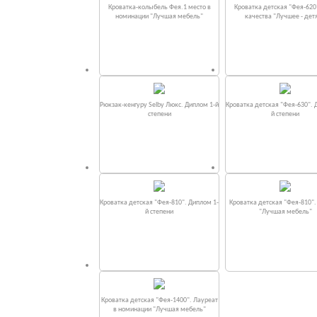
Кроватка-колыбель Фея.1 место в
Кроватка детская "Фея-620
номинации "Лучшая мебель"
качества "Лучшее - дет
Рюкзак-кенгуру Selby Люкс. Диплом 1-й
Кроватка детская "Фея-630". 
степени
й степени
Кроватка детская "Фея-810". Диплом 1-
Кроватка детская "Фея-810"
й степени
"Лучшая мебель"
Кроватка детская "Фея-1400". Лауреат
в номинации "Лучшая мебель"