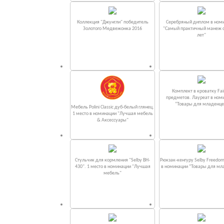
Коллекция "Джунгли" победитель
Серебряный диплом в ном
Золотого Медвежонка 2016
"Самый практичный манеж от
лет"
Комплект в кроватку Fаi
предметов. Лауреат в ном
“Товары для младенце
Мебель Polini Classic дуб-белый глянец.
1 место в номинации "Лучшая мебель
& Аксессуары"
Стульчик для кормления "Selby BH-
Рюкзак-кенгуру Selby Freedom
430". 1 место в номинации "Лучшая
в номинации “Товары для мл
мебель"