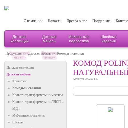
О компании
Новости
Пресса о нас
Поддержка
Контак
Детские
Детская
Мебель для
Швейные
коллекции
мебель
подростков
изделия
Адаптивная
Бытовая
Продукция
>
Детская мебель
>
Комоды и столики
мебель
техника
КОМОД POLINI
Детские коллекции
НАТУРАЛЬНЫ
Детская мебель
Артикул: 0002614.31
Кроватки
Комоды и столики
Кровати-трансформеры из массива
Кровати-трансформеры из ЛДСП и
МДФ
Мебельные комплекты
Шкафы