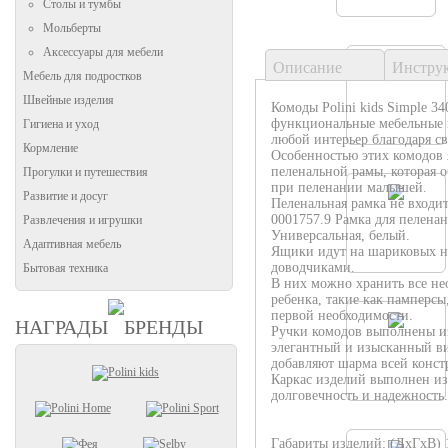
Столы и тумбы
Мольберты
Аксессуары для мебели
Описание
Инстру
Мебель для подростков
Швейные изделия
Комоды Polini kids Simple 3
функциональные мебельные и
Гигиена и уход
любой интерьер благодаря с
Кормление
Особенностью этих комодов 
пеленальной рамы, которая о
Прогулки и путешествия
при пеленании малышей.
Развитие и досуг
Пеленальная рамка не входит
0001757.9 Рамка для пеленани
Развлечения и игрушки
Универсальная, белый.
Адаптивная мебель
Ящики идут на шариковых н
доводчиками.
Бытовая техника
В них можно хранить все не
ребенка, такие как памперс
первой необходимости.
НАГРАДЫ
БРЕНДЫ
Ручки комодов выполнены из
элегантный и изысканный ви
добавляют шарма всей конст
Каркас изделий выполнен из
долговечность и надежность.
Габариты изделий: (ДхГхВ) 1