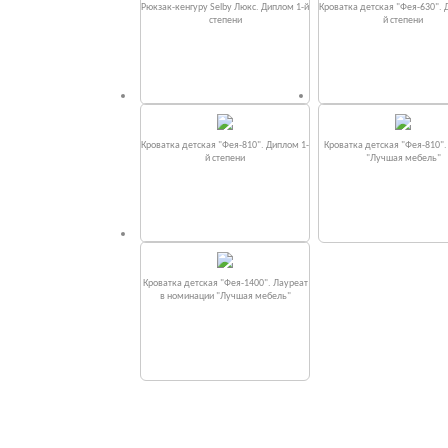
Рюкзак-кенгуру Selby Люкс. Диплом 1-й
Кроватка детская "Фея-630". 
степени
й степени
Кроватка детская "Фея-810". Диплом 1-
Кроватка детская "Фея-810"
й степени
"Лучшая мебель"
Кроватка детская "Фея-1400". Лауреат
в номинации "Лучшая мебель"