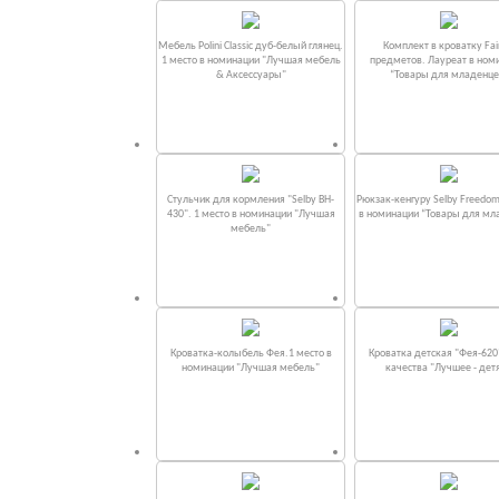
Мебель Polini Classic дуб-белый глянец.
Комплект в кроватку Fаi
1 место в номинации "Лучшая мебель
предметов. Лауреат в ном
& Аксессуары"
“Товары для младенце
Стульчик для кормления "Selby BH-
Рюкзак-кенгуру Selby Freedom
430". 1 место в номинации "Лучшая
в номинации “Товары для мл
мебель"
Кроватка-колыбель Фея.1 место в
Кроватка детская "Фея-620
номинации "Лучшая мебель"
качества "Лучшее - дет