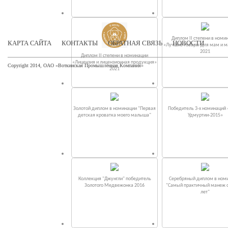
Диплом II степени в номи
КАРТА САЙТА
КОНТАКТЫ
ОБРАТНАЯ СВЯЗЬ
НОВОСТИ
«Лучшие товары для мам и 
2021
Диплом II степени в номинации
«Лицензия и лицензионная продукция»
Copyright 2014, ОАО «Воткинская Промышленная Компания»
2021
Золотой диплом в номинации "Первая
Победитель 3-х номинаций
детская кроватка моего малыша"
Удмуртии-2015»
Коллекция "Джунгли" победитель
Серебряный диплом в ном
Золотого Медвежонка 2016
"Самый практичный манеж от
лет"