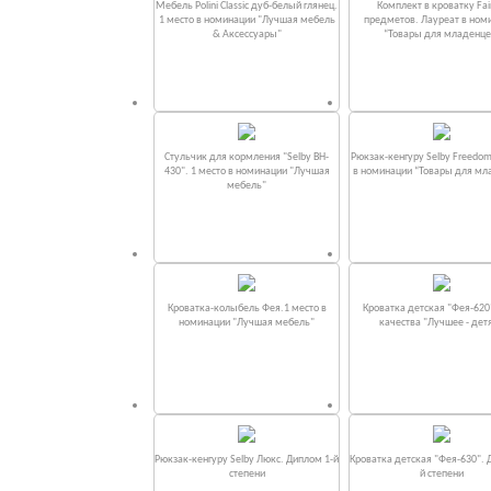
Мебель Polini Classic дуб-белый глянец.
Комплект в кроватку Fаi
1 место в номинации "Лучшая мебель
предметов. Лауреат в ном
& Аксессуары"
“Товары для младенце
Стульчик для кормления "Selby BH-
Рюкзак-кенгуру Selby Freedom
430". 1 место в номинации "Лучшая
в номинации “Товары для мл
мебель"
Кроватка-колыбель Фея.1 место в
Кроватка детская "Фея-620
номинации "Лучшая мебель"
качества "Лучшее - дет
Рюкзак-кенгуру Selby Люкс. Диплом 1-й
Кроватка детская "Фея-630". 
степени
й степени