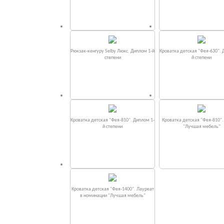
Рюкзак-кенгуру Selby Люкс. Диплом 1-й
Кроватка детская "Фея-630". 
степени
й степени
Кроватка детская "Фея-810". Диплом 1-
Кроватка детская "Фея-810"
й степени
"Лучшая мебель"
Кроватка детская "Фея-1400". Лауреат
в номинации "Лучшая мебель"