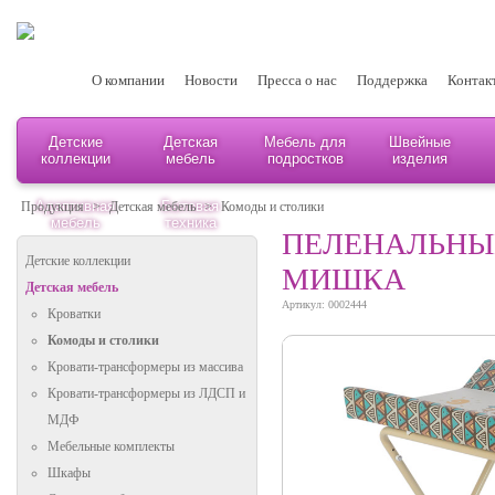
О компании
Новости
Пресса о нас
Поддержка
Контак
Детские
Детская
Мебель для
Швейные
коллекции
мебель
подростков
изделия
Адаптивная
Бытовая
Продукция
>
Детская мебель
>
Комоды и столики
мебель
техника
ПЕЛЕНАЛЬНЫЙ
Детские коллекции
МИШКА
Детская мебель
Артикул: 0002444
Кроватки
Комоды и столики
Кровати-трансформеры из массива
Кровати-трансформеры из ЛДСП и
МДФ
Мебельные комплекты
Шкафы