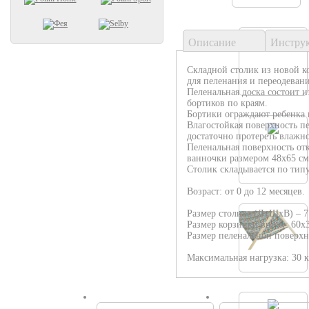
Описание
Инстру
Cкладной столик из новой 
для пеленания и переодеван
Пеленальная доска состоит 
бортиков по краям.
Бортики ограждают ребенка 
Влагостойкая поверхность пе
достаточно протереть влажн
Пеленальная поверхность отк
ванночки размером 48х65 см.
Столик складывается по тип
Возраст: от 0 до 12 месяцев.
Размер столика (ДхШхВ) – 77
Размер корзинки внизу: 60х3
Размер пеленальной поверхн
Максимальная нагрузка: 30 к