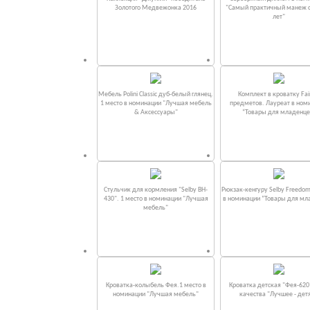
Золотого Медвежонка 2016
"Самый практичный манеж от
лет"
Мебель Polini Classic дуб-белый глянец.
Комплект в кроватку Fаi
1 место в номинации "Лучшая мебель
предметов. Лауреат в ном
& Аксессуары"
“Товары для младенце
Стульчик для кормления "Selby BH-
Рюкзак-кенгуру Selby Freedom
430". 1 место в номинации "Лучшая
в номинации “Товары для мл
мебель"
Кроватка-колыбель Фея.1 место в
Кроватка детская "Фея-620
номинации "Лучшая мебель"
качества "Лучшее - дет