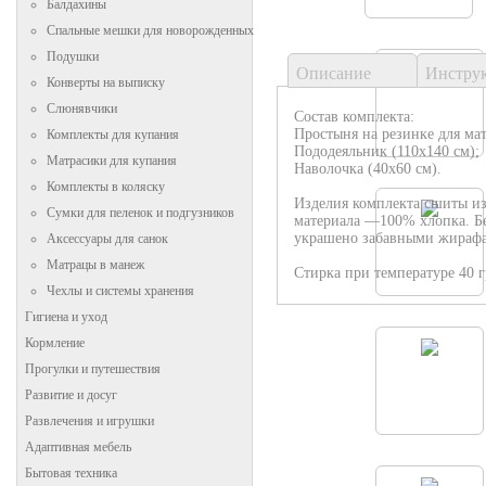
Балдахины
Спальные мешки для новорожденных
Подушки
Описание
Инстру
Конверты на выписку
Слюнявчики
Состав комплекта:
Простыня на резинке для мат
Комплекты для купания
Пододеяльник (110х140 см);
Матрасики для купания
Наволочка (40х60 см).
Комплекты в коляску
Изделия комплекта сшиты из
Сумки для пеленок и подгузников
материала —100% хлопка. Бе
украшено забавными жираф
Аксессуары для санок
Матрацы в манеж
Стирка при температуре 40 г
Чехлы и системы хранения
Гигиена и уход
Кормление
Прогулки и путешествия
Развитие и досуг
Развлечения и игрушки
Адаптивная мебель
Бытовая техника