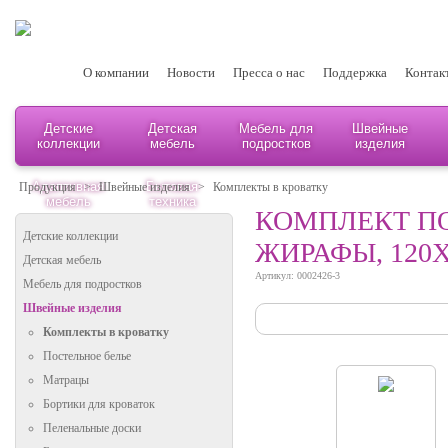
О компании
Новости
Пресса о нас
Поддержка
Контак
Детские
Детская
Мебель для
Швейные
коллекции
мебель
подростков
изделия
Адаптивная
Бытовая
Продукция
>
Швейные изделия
>
Комплекты в кроватку
мебель
техника
КОМПЛЕКТ ПО
Детские коллекции
ЖИРАФЫ, 120
Детская мебель
Артикул: 0002426-3
Мебель для подростков
Швейные изделия
Комплекты в кроватку
Постельное белье
Матрацы
Бортики для кроваток
Пеленальные доски