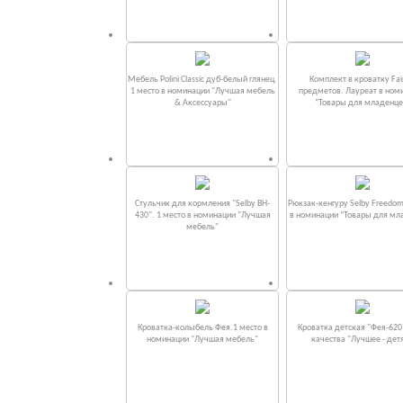
Мебель Polini Classic дуб-белый глянец.
Комплект в кроватку Fаi
1 место в номинации "Лучшая мебель
предметов. Лауреат в ном
& Аксессуары"
“Товары для младенце
Стульчик для кормления "Selby BH-
Рюкзак-кенгуру Selby Freedom
430". 1 место в номинации "Лучшая
в номинации “Товары для мл
мебель"
Кроватка-колыбель Фея.1 место в
Кроватка детская "Фея-620
номинации "Лучшая мебель"
качества "Лучшее - дет