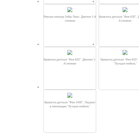
Рюкзак-кенгуру Selby Люкс. Диплом 1-й
Кроватка детская "Фея-630". 
степени
й степени
Кроватка детская "Фея-810". Диплом 1-
Кроватка детская "Фея-810"
й степени
"Лучшая мебель"
Кроватка детская "Фея-1400". Лауреат
в номинации "Лучшая мебель"