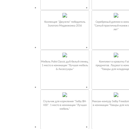
Коллекция "Джунгли" победитель
Серебряный диплом в ном
Золотого Медвежонка 2016
"Самый практичный манеж от
лет"
Мебель Polini Classic дуб-белый глянец.
Комплект в кроватку Fаi
1 место в номинации "Лучшая мебель
предметов. Лауреат в ном
& Аксессуары"
“Товары для младенце
Стульчик для кормления "Selby BH-
Рюкзак-кенгуру Selby Freedom
430". 1 место в номинации "Лучшая
в номинации “Товары для мл
мебель"