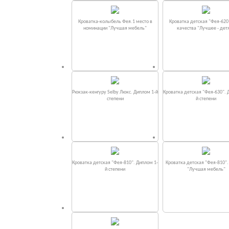
Кроватка-колыбель Фея.1 место в
Кроватка детская "Фея-620
номинации "Лучшая мебель"
качества "Лучшее - дет
Рюкзак-кенгуру Selby Люкс. Диплом 1-й
Кроватка детская "Фея-630". 
степени
й степени
Кроватка детская "Фея-810". Диплом 1-
Кроватка детская "Фея-810"
й степени
"Лучшая мебель"