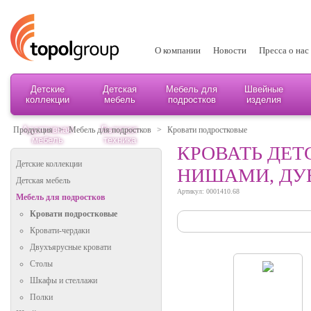
О компании
Новости
Пресса о нас
Детские
Детская
Мебель для
Швейные
коллекции
мебель
подростков
изделия
Адаптивная
Бытовая
Продукция
>
Мебель для подростков
>
Кровати подростковые
мебель
техника
КРОВАТЬ ДЕТС
Детские коллекции
НИШАМИ, ДУ
Детская мебель
Артикул: 0001410.68
Мебель для подростков
Кровати подростковые
Кровати-чердаки
Двухъярусные кровати
Столы
Шкафы и стеллажи
Полки