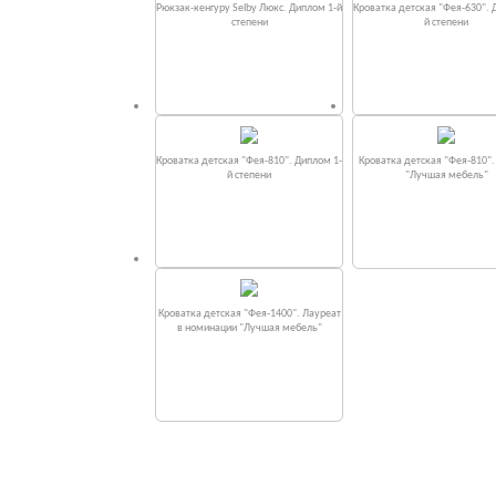
Рюкзак-кенгуру Selby Люкс. Диплом 1-й
Кроватка детская "Фея-630". 
степени
й степени
Кроватка детская "Фея-810". Диплом 1-
Кроватка детская "Фея-810"
й степени
"Лучшая мебель"
Кроватка детская "Фея-1400". Лауреат
в номинации "Лучшая мебель"