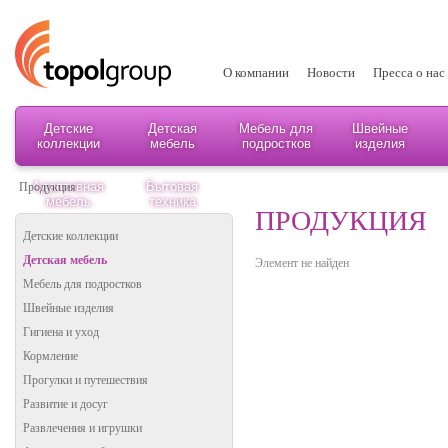
О компании
Новости
Пресса о нас
Детские
Детская
Мебель для
Швейные
коллекции
мебель
подростков
изделия
Адаптивная
Бытовая
Продукция
мебель
техника
ПРОДУКЦИЯ
Детские коллекции
Детская мебель
Элемент не найден
Мебель для подростков
Швейные изделия
Гигиена и уход
Кормление
Прогулки и путешествия
Развитие и досуг
Развлечения и игрушки