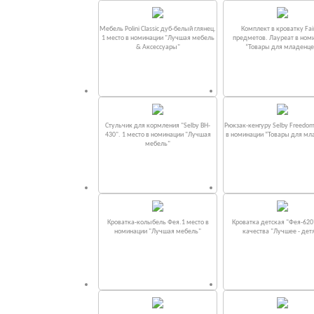
Мебель Polini Classic дуб-белый глянец.
Комплект в кроватку Fаi
1 место в номинации "Лучшая мебель
предметов. Лауреат в ном
& Аксессуары"
“Товары для младенце
Стульчик для кормления "Selby BH-
Рюкзак-кенгуру Selby Freedom
430". 1 место в номинации "Лучшая
в номинации “Товары для мл
мебель"
Кроватка-колыбель Фея.1 место в
Кроватка детская "Фея-620
номинации "Лучшая мебель"
качества "Лучшее - дет