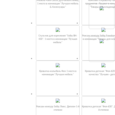
Мебель Polini Classic дуб-белый глянец.
Комплект в кроватку Fаi
1 место в номинации "Лучшая мебель
предметов. Лауреат в ном
& Аксессуары"
“Товары для младенце
Стульчик для кормления "Selby BH-
Рюкзак-кенгуру Selby Freedom
430". 1 место в номинации "Лучшая
в номинации “Товары для мл
мебель"
Кроватка-колыбель Фея.1 место в
Кроватка детская "Фея-620
номинации "Лучшая мебель"
качества "Лучшее - дет
Рюкзак-кенгуру Selby Люкс. Диплом 1-й
Кроватка детская "Фея-630". 
степени
й степени