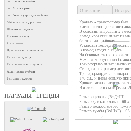
Столы и тумбы
Мольберты
Описание
Инстру
Аксессуары для мебели
Кровать - трансформер Фея 
Мебель для подростков
высоты ортопедического лож
Швейные изделия
В основании кровати 2 вмес
Комод кроватки имеет пелен
Гигиена и уход
бортиками по бокам.
Кормление
Установка комода возможна к
В комод входят 3 ящика.
Прогулки и путешествия
На боковых стенках кровати
Развитие и досуг
Механизм опускания боково
Трансформер имеет маятник
Развлечения и игрушки
Стандартный размер детского
Адаптивная мебель
Трансформируется в подростк
170 см., и независимую при
Бытовая техника
Кровать можно использовать 
Изготовлено из материала: 
НАГРАДЫ
БРЕНДЫ
Размер кровати (ВхДхШ) – 10
Размер детского ложа – 60 х 
Размер подросткового ложа –
Размер тумбы (BхШхГ) – 63 х