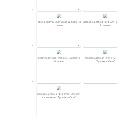
Рюкзак-кенгуру Selby Люкс. Диплом 1-й
Кроватка детская "Фея-630". 
степени
й степени
Кроватка детская "Фея-810". Диплом 1-
Кроватка детская "Фея-810"
й степени
"Лучшая мебель"
Кроватка детская "Фея-1400". Лауреат
в номинации "Лучшая мебель"