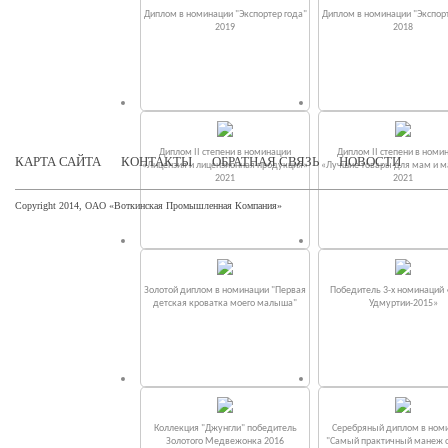
Диплом в номинации "Экспортер года"
Диплом в номинации "Экспорт
2019
2018
Диплом II степени в номинации
Диплом II степени в номи
КАРТА САЙТА
КОНТАКТЫ
ОБРАТНАЯ СВЯЗЬ
НОВОСТИ
«Лицензия и лицензионная продукция»
«Лучшие товары для мам и 
2021
2021
Copyright 2014, ОАО «Воткинская Промышленная Компания»
Золотой диплом в номинации "Первая
Победитель 3-х номинаций
детская кроватка моего малыша"
Удмуртии-2015»
Коллекция "Джунгли" победитель
Серебряный диплом в ном
Золотого Медвежонка 2016
"Самый практичный манеж от