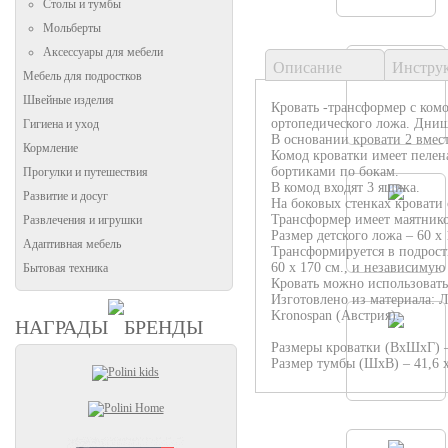
Столы и тумбы
Мольберты
Аксессуары для мебели
Описание
Инстру
Мебель для подростков
Швейные изделия
Кровать -трансформер с ком
ортопедического ложа. Днищ
Гигиена и уход
В основании кровати 2 вмес
Кормление
Комод кроватки имеет пелен
бортиками по бокам.
Прогулки и путешествия
В комод входят 3 ящика.
Развитие и досуг
На боковых стенках кровати
Трансформер имеет маятник
Развлечения и игрушки
Размер детского ложа – 60 х 
Адаптивная мебель
Трансформируется в подрост
60 х 170 см., и независимую
Бытовая техника
Кровать можно использовать 
Изготовлено из материала:
Kronospan (Австрия).
НАГРАДЫ
БРЕНДЫ
Размеры кроватки (ВхШхГ) – 
Размер тумбы (ШхВ) – 41,6 х