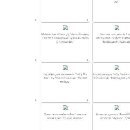
лет"
Мебель Polini Classic дуб-белый глянец.
Комплект в кроватку Fаi
1 место в номинации "Лучшая мебель
предметов. Лауреат в ном
& Аксессуары"
“Товары для младенце
Стульчик для кормления "Selby BH-
Рюкзак-кенгуру Selby Freedom
430". 1 место в номинации "Лучшая
в номинации “Товары для мл
мебель"
Кроватка-колыбель Фея.1 место в
Кроватка детская "Фея-620
номинации "Лучшая мебель"
качества "Лучшее - дет