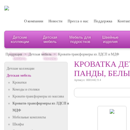
О компании
Новости
Пресса о нас
Поддержка
Контак
Детские
Детская
Мебель для
Швейные
коллекции
мебель
подростков
изделия
Адаптивная
Бытовая
Продукция
>
Детская мебель
>
Кровати-трансформеры из ЛДСП и МДФ
мебель
техника
КРОВАТКА ДЕТ
Детские коллекции
ПАНДЫ, БЕЛ
Детская мебель
Артикул: 0001442.9.4
Кроватки
Комоды и столики
Кровати-трансформеры из массива
Кровати-трансформеры из ЛДСП и
МДФ
Мебельные комплекты
Шкафы