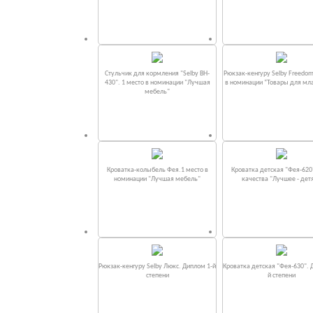
Стульчик для кормления "Selby BH-
Рюкзак-кенгуру Selby Freedom
430". 1 место в номинации "Лучшая
в номинации “Товары для мл
мебель"
Кроватка-колыбель Фея.1 место в
Кроватка детская "Фея-620
номинации "Лучшая мебель"
качества "Лучшее - дет
Рюкзак-кенгуру Selby Люкс. Диплом 1-й
Кроватка детская "Фея-630". 
степени
й степени