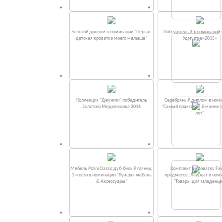
Золотой диплом в номинации "Первая
Победитель 3-х номинаций
детская кроватка моего малыша"
Удмуртии-2015»
Коллекция "Джунгли" победитель
Серебряный диплом в ном
Золотого Медвежонка 2016
"Самый практичный манеж от
лет"
Мебель Polini Classic дуб-белый глянец.
Комплект в кроватку Fаi
1 место в номинации "Лучшая мебель
предметов. Лауреат в ном
& Аксессуары"
“Товары для младенце