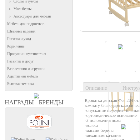
Столы и тумбы
Мольберты
Аксессуары для мебели
Мебель для подростков
Швейные изделия
Гигиена и уход
Кормление
Прогулки и путешествия
Развитие и досуг
Развлечения и игрушки
Адаптивная мебель
Бытовая техника
Описание
Инстру
Кроватка детская Фея 204 о
НАГРАДЫ
БРЕНДЫ
комнату благодаря классичес
-опускание передней планки
-ортопедическое основание
-2 положения ложа
-колёса
-массив березы
-механизм качания