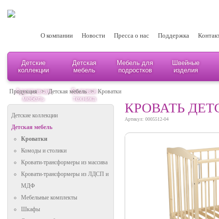
О компании
Новости
Пресса о нас
Поддержка
Контак
Детские
Детская
Мебель для
Швейные
коллекции
мебель
подростков
изделия
Адаптивная
Бытовая
Продукция
>
Детская мебель
>
Кроватки
мебель
техника
КРОВАТЬ ДЕТ
Детские коллекции
Артикул: 0005512-04
Детская мебель
Кроватки
Комоды и столики
Кровати-трансформеры из массива
Кровати-трансформеры из ЛДСП и
МДФ
Мебельные комплекты
Шкафы