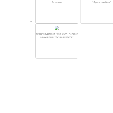
й степени
"Лучшая мебель"
Кроватка детская "Фея-1400". Лауреат
в номинации "Лучшая мебель"