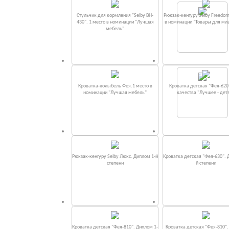
Стульчик для кормления "Selby BH-
Рюкзак-кенгуру Selby Freedom
430". 1 место в номинации "Лучшая
в номинации “Товары для мл
мебель"
Кроватка-колыбель Фея.1 место в
Кроватка детская "Фея-620
номинации "Лучшая мебель"
качества "Лучшее - дет
Рюкзак-кенгуру Selby Люкс. Диплом 1-й
Кроватка детская "Фея-630". 
степени
й степени
Кроватка детская "Фея-810". Диплом 1-
Кроватка детская "Фея-810"