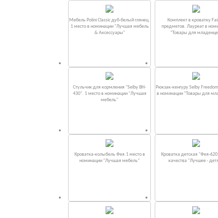
Мебель Polini Classic дуб-белый глянец.
Комплект в кроватку Fаi
1 место в номинации "Лучшая мебель
предметов. Лауреат в ном
& Аксессуары"
“Товары для младенце
Стульчик для кормления "Selby BH-
Рюкзак-кенгуру Selby Freedom
430". 1 место в номинации "Лучшая
в номинации “Товары для мл
мебель"
Кроватка-колыбель Фея.1 место в
Кроватка детская "Фея-620
номинации "Лучшая мебель"
качества "Лучшее - дет