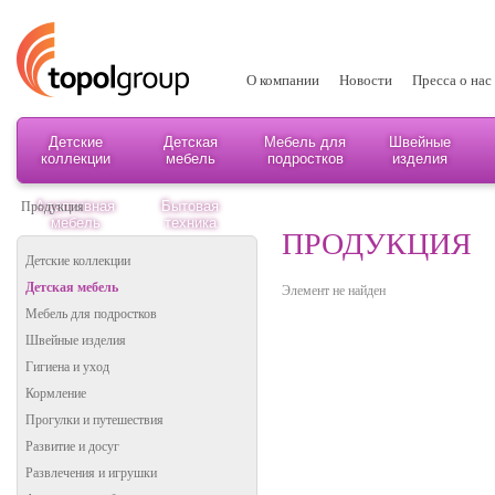
О компании
Новости
Пресса о нас
Детские
Детская
Мебель для
Швейные
коллекции
мебель
подростков
изделия
Адаптивная
Бытовая
Продукция
мебель
техника
ПРОДУКЦИЯ
Детские коллекции
Детская мебель
Элемент не найден
Мебель для подростков
Швейные изделия
Гигиена и уход
Кормление
Прогулки и путешествия
Развитие и досуг
Развлечения и игрушки