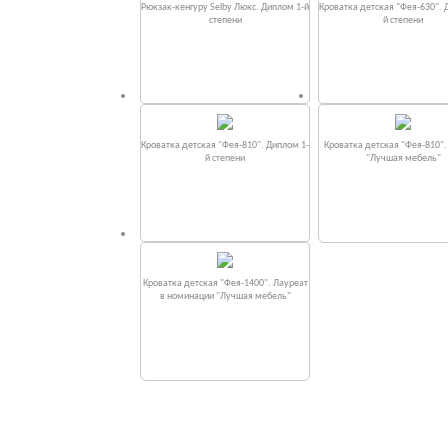
Рюкзак-кенгуру Selby Люкс. Диплом 1-й
Кроватка детская "Фея-630". 
степени
й степени
Кроватка детская "Фея-810". Диплом 1-
Кроватка детская "Фея-810"
й степени
"Лучшая мебель"
Кроватка детская "Фея-1400". Лауреат
в номинации "Лучшая мебель"