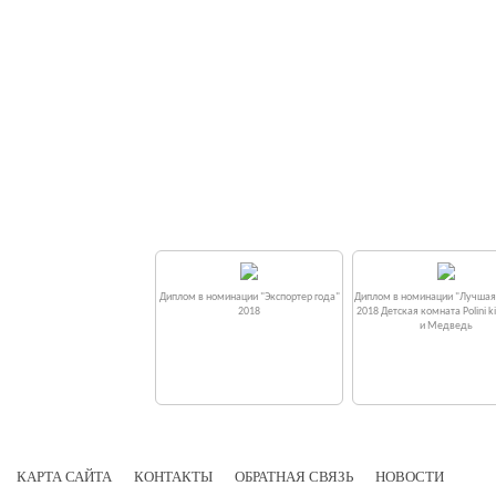
в номинации "Экспортер года"
Диплом в номинации "Экспортер года"
Диплом в номинации "Лучшая
2019
2018
2018 Детская комната Polini 
и Медведь
КАРТА САЙТА
КОНТАКТЫ
ОБРАТНАЯ СВЯЗЬ
НОВОСТИ