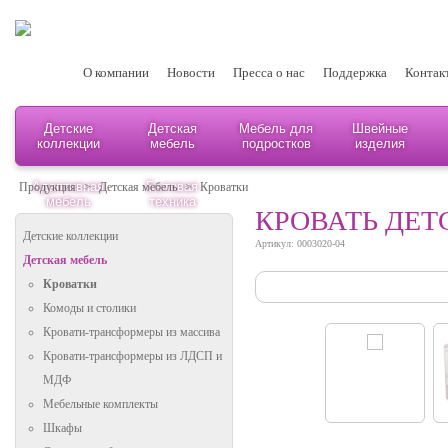
О компании
Новости
Пресса о нас
Поддержка
Контак
Детские
Детская
Мебель для
Швейные
коллекции
мебель
подростков
изделия
Адаптивная
Бытовая
Продукция
>
Детская мебель
>
Кроватки
мебель
техника
КРОВАТЬ ДЕТ
Детские коллекции
Артикул: 0003020-04
Детская мебель
Кроватки
Комоды и столики
Кровати-трансформеры из массива
Кровати-трансформеры из ЛДСП и
МДФ
Мебельные комплекты
Шкафы