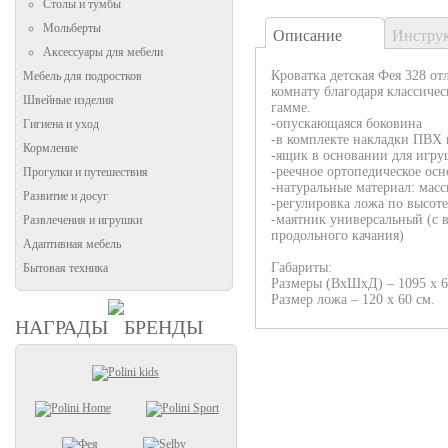
Столы и тумбы
Мольберты
Описание
Инстру
Аксессуары для мебели
Кроватка детская Фея 328 о
Мебель для подростков
комнату благодаря классиче
Швейные изделия
гамме.
-опускающаяся боковина
Гигиена и уход
-в комплекте накладки ПВХ 
Кормление
-ящик в основании для игру
-реечное ортопедическое ос
Прогулки и путешествия
-натуральные материал: масс
Развитие и досуг
-регулировка ложа по высот
-маятник универсальный (с 
Развлечения и игрушки
продольного качания)
Адаптивная мебель
Габариты:
Бытовая техника
Размеры (ВхШхД) – 1095 х 6
Размер ложа – 120 х 60 см.
НАГРАДЫ
БРЕНДЫ