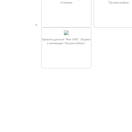
й степени
"Лучшая мебель"
Кроватка детская "Фея-1400". Лауреат
в номинации "Лучшая мебель"