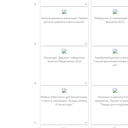
Золотой диплом в номинации "Первая
Победитель 3-х номинаций
детская кроватка моего малыша"
Удмуртии-2015»
Коллекция "Джунгли" победитель
Серебряный диплом в ном
Золотого Медвежонка 2016
"Самый практичный манеж от
лет"
Мебель Polini Classic дуб-белый глянец.
Комплект в кроватку Fаi
1 место в номинации "Лучшая мебель
предметов. Лауреат в ном
& Аксессуары"
“Товары для младенце