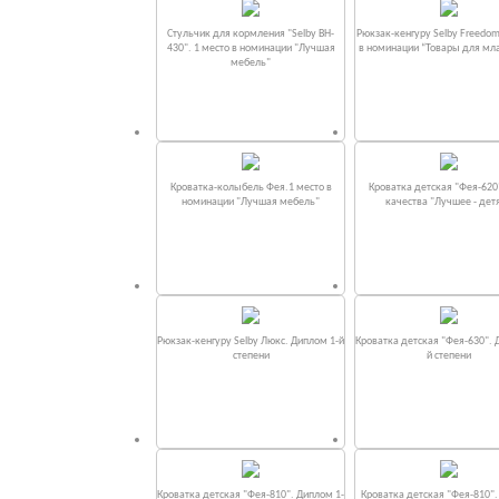
Стульчик для кормления "Selby BH-
Рюкзак-кенгуру Selby Freedom
430". 1 место в номинации "Лучшая
в номинации “Товары для мл
мебель"
Кроватка-колыбель Фея.1 место в
Кроватка детская "Фея-620
номинации "Лучшая мебель"
качества "Лучшее - дет
Рюкзак-кенгуру Selby Люкс. Диплом 1-й
Кроватка детская "Фея-630". 
степени
й степени
Кроватка детская "Фея-810". Диплом 1-
Кроватка детская "Фея-810"