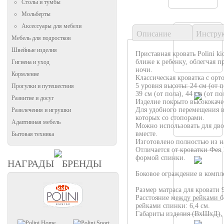
Столы и тумбы
Мольберты
Аксессуары для мебели
Описание
Инстру
Мебель для подростков
Швейные изделия
Приставная кровать Polini ki
ближе к ребенку, облегчая п
Гигиена и уход
ночи.
Кормление
Классическая кроватка с орт
5 уровня высоты: 24 см (от по
Прогулки и путешествия
39 см (от пола), 44 см (от по
Развитие и досуг
Изделие покрыто высококач
Для удобного перемещения в 
Развлечения и игрушки
которых со стопорами.
Адаптивная мебель
Можно использовать для дво
вместе.
Бытовая техника
Изготовлено полностью из на
Отличается от кроватки Фея
формой спинки.
НАГРАДЫ
БРЕНДЫ
Боковое ограждение в компле
Размер матраса для кровати 
Расстояние между рейками б
рейками спинки: 6,4 см.
Габариты изделия (ВхШхД), м