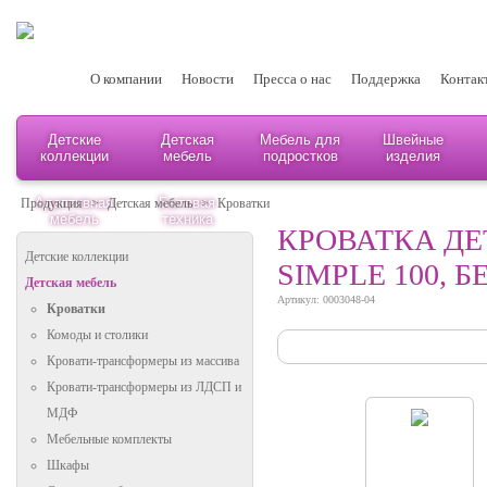
О компании
Новости
Пресса о нас
Поддержка
Контак
Детские
Детская
Мебель для
Швейные
коллекции
мебель
подростков
изделия
Адаптивная
Бытовая
Продукция
>
Детская мебель
>
Кроватки
мебель
техника
КРОВАТКА ДЕ
Детские коллекции
SIMPLE 100, 
Детская мебель
Артикул: 0003048-04
Кроватки
Комоды и столики
Кровати-трансформеры из массива
Кровати-трансформеры из ЛДСП и
МДФ
Мебельные комплекты
Шкафы