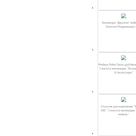
Коллекция "Джунгли" поб
Золотого Медвежонка 
Мебель Polini Classic дуб-бел
1 место в номинации "Лучш
& Аксессуары"
Стульчик для кормления "S
430". 1 место в номинации
мебель"