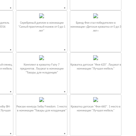
едитель
Серебряный диплом в номинации
Бренд Фея стал победителем в
2016
"Самый практичный манеж от 0 до 1
номинации «Детская кроватка от 0 до 3
лет"
лет»
ый глянец.
Комплект в кроватку Fаiry 7
Кроватка детская "Фея-620". Лауреат в
ая мебель
предметов. Лауреат в номинации
номинации “Лучшая мебель”
“Товары для младенцев”
elby BH-
Рюкзак-кенгуру Selby Freedom. 1 место
Кроватка детская "Фея-660". 1 место в
 "Лучшая
в номинации “Товары для младенцев”
номинации "Лучшая мебель"