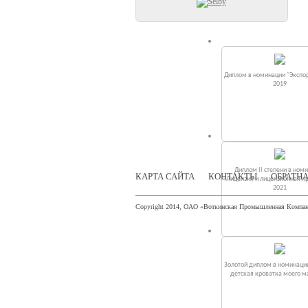
Диплом в номинации "Экспор
2019
Диплом II степени в ном
КАРТА САЙТА
КОНТАКТЫ
ОБРАТНА
«Лицензия и лицензионная п
2021
Copyright 2014, ОАО «Воткинская Промышленная Компа
Золотой диплом в номинаци
детская кроватка моего 