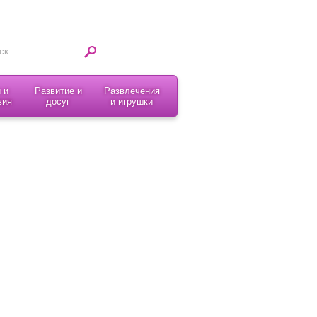
 и
Развитие и
Развлечения
вия
досуг
и игрушки