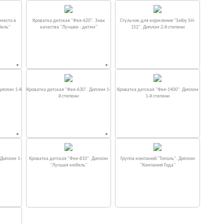
место в
Кроватка детская "Фея-620". Знак
Стульчик для кормления "Selby SH-
бель"
качества "Лучшее - детям"
152". Диплом 2-й степени
Диплом 1-й
Кроватка детская "Фея-630". Диплом 1-
Кроватка детская "Фея-1400". Диплом
й степени
1-й степени
 Диплом 1-
Кроватка детская "Фея-810". Диплом
Группа компаний "Тополь". Диплом
"Лучшая мебель"
"Компания Года"