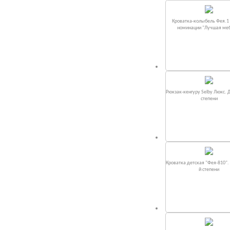
Кроватка-колыбель Фея.1 
номинации "Лучшая ме
Рюкзак-кенгуру Selby Люкс. 
степени
Кроватка детская "Фея-810".
й степени