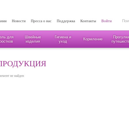
ании
Новости
Пресса о нас
Поддержка
Контакты
Войти
ель для
Швейные
Гигиена и
Прогулки
Кормление
ростков
изделия
уход
путешест
ПРОДУКЦИЯ
лемент не найден