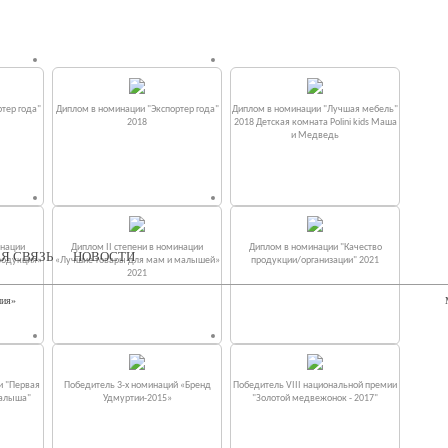
тер года"
Диплом в номинации "Экспортер года"
Диплом в номинации "Лучшая мебель"
2018
2018 Детская комната Polini kids Маша
и Медведь
инации
Диплом II степени в номинации
Диплом в номинации "Качество
Я СВЯЗЬ
НОВОСТИ
родукция»
«Лучшие товары для мам и малышей»
продукции/организации" 2021
2021
ния»
и "Первая
Победитель 3-х номинаций «Бренд
Победитель VIII национальной премии
малыша"
Удмуртии-2015»
"Золотой медвежонок - 2017"