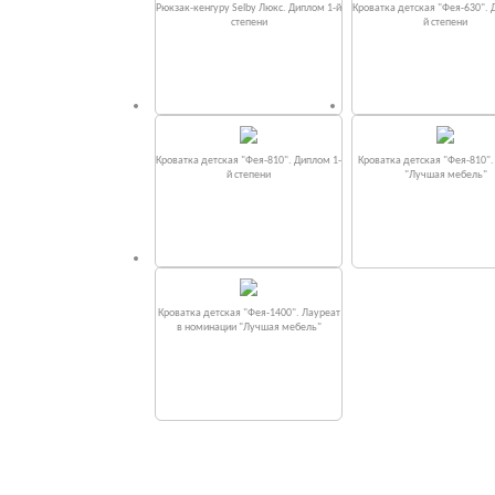
Рюкзак-кенгуру Selby Люкс. Диплом 1-й
Кроватка детская "Фея-630". 
степени
й степени
Кроватка детская "Фея-810". Диплом 1-
Кроватка детская "Фея-810"
й степени
"Лучшая мебель"
Кроватка детская "Фея-1400". Лауреат
в номинации "Лучшая мебель"