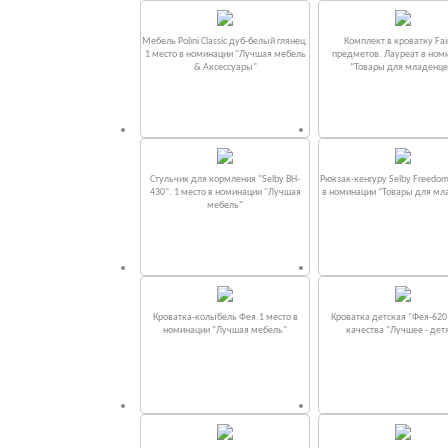
Мебель Polini Classic дуб-белый глянец.
Комплект в кроватку Fаi
1 место в номинации "Лучшая мебель
предметов. Лауреат в ном
& Аксессуары"
“Товары для младенце
Стульчик для кормления "Selby BH-
Рюкзак-кенгуру Selby Freedom
430". 1 место в номинации "Лучшая
в номинации “Товары для мл
мебель"
Кроватка-колыбель Фея.1 место в
Кроватка детская "Фея-620
номинации "Лучшая мебель"
качества "Лучшее - дет