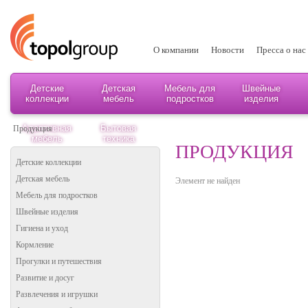
О компании
Новости
Пресса о нас
Детские
Детская
Мебель для
Швейные
коллекции
мебель
подростков
изделия
Адаптивная
Бытовая
Продукция
мебель
техника
ПРОДУКЦИЯ
Детские коллекции
Детская мебель
Элемент не найден
Мебель для подростков
Швейные изделия
Гигиена и уход
Кормление
Прогулки и путешествия
Развитие и досуг
Развлечения и игрушки