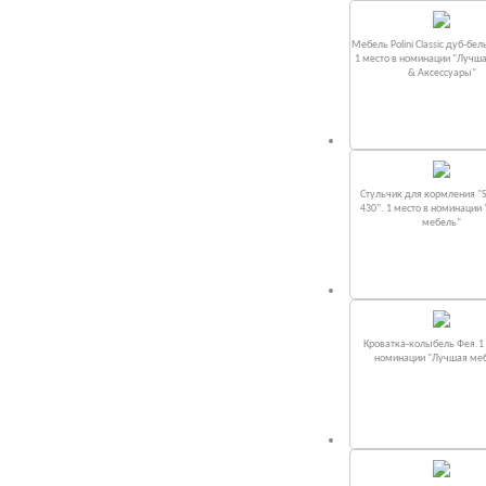
Мебель Polini Classic дуб-бел
1 место в номинации "Лучш
& Аксессуары"
Стульчик для кормления "S
430". 1 место в номинации
мебель"
Кроватка-колыбель Фея.1 
номинации "Лучшая ме