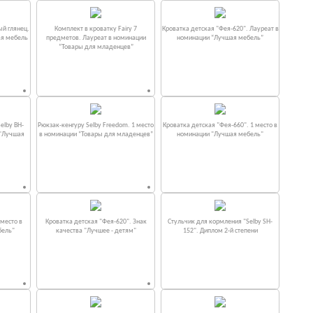
ый глянец.
Комплект в кроватку Fаiry 7
Кроватка детская "Фея-620". Лауреат в
ая мебель
предметов. Лауреат в номинации
номинации “Лучшая мебель”
“Товары для младенцев”
elby BH-
Рюкзак-кенгуру Selby Freedom. 1 место
Кроватка детская "Фея-660". 1 место в
 "Лучшая
в номинации “Товары для младенцев”
номинации "Лучшая мебель"
место в
Кроватка детская "Фея-620". Знак
Стульчик для кормления "Selby SH-
бель"
качества "Лучшее - детям"
152". Диплом 2-й степени