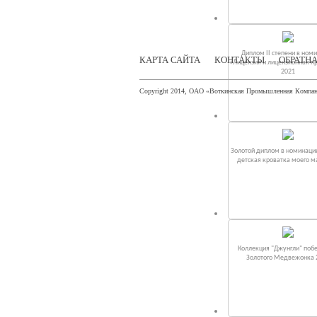
Диплом II степени в ном
КАРТА САЙТА
КОНТАКТЫ
ОБРАТНА
«Лицензия и лицензионная п
2021
Copyright 2014, ОАО «Воткинская Промышленная Компа
Золотой диплом в номинаци
детская кроватка моего 
Коллекция "Джунгли" поб
Золотого Медвежонка 