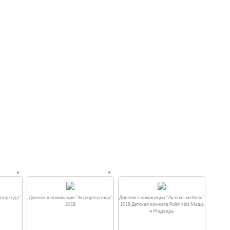
тер года"
Диплом в номинации "Экспортер года"
Диплом в номинации "Лучшая мебель"
2018
2018 Детская комната Polini kids Маша
и Медведь