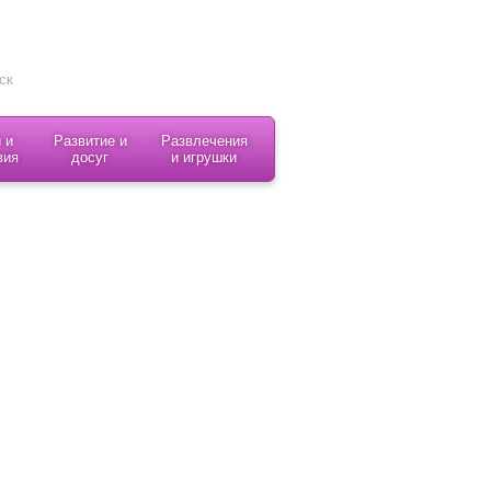
 и
Развитие и
Развлечения
вия
досуг
и игрушки