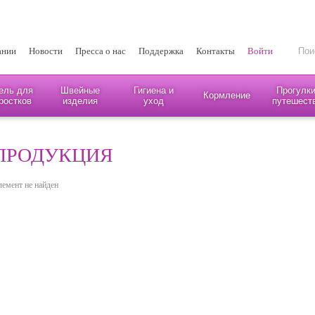
ании
Новости
Пресса о нас
Поддержка
Контакты
Войти
ель для
Швейные
Гигиена и
Прогулки
Кормление
ростков
изделия
уход
путешест
ПРОДУКЦИЯ
лемент не найден