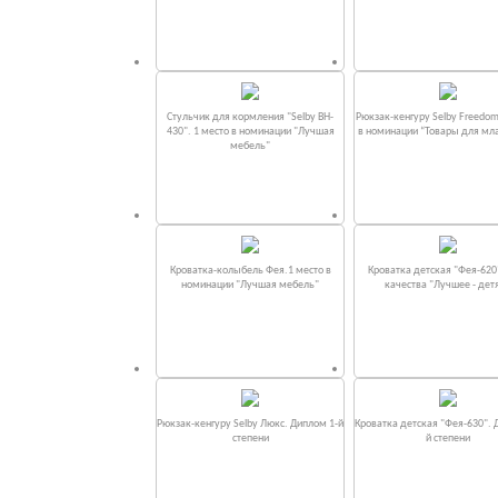
Стульчик для кормления "Selby BH-
Рюкзак-кенгуру Selby Freedom
430". 1 место в номинации "Лучшая
в номинации “Товары для мл
мебель"
Кроватка-колыбель Фея.1 место в
Кроватка детская "Фея-620
номинации "Лучшая мебель"
качества "Лучшее - дет
Рюкзак-кенгуру Selby Люкс. Диплом 1-й
Кроватка детская "Фея-630". 
степени
й степени