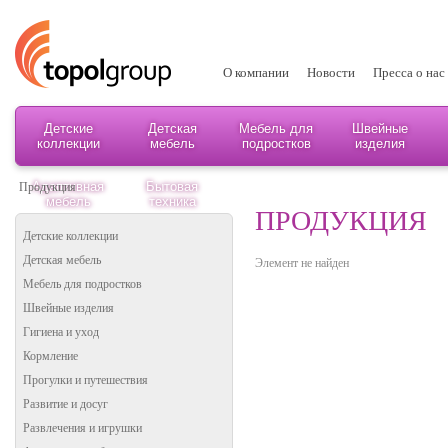
О компании
Новости
Пресса о нас
Детские
Детская
Мебель для
Швейные
коллекции
мебель
подростков
изделия
Адаптивная
Бытовая
Продукция
мебель
техника
ПРОДУКЦИЯ
Детские коллекции
Детская мебель
Элемент не найден
Мебель для подростков
Швейные изделия
Гигиена и уход
Кормление
Прогулки и путешествия
Развитие и досуг
Развлечения и игрушки