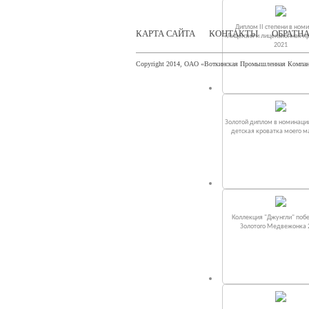
Диплом II степени в ном
КАРТА САЙТА
КОНТАКТЫ
ОБРАТНА
«Лицензия и лицензионная п
2021
Copyright 2014, ОАО «Воткинская Промышленная Компа
Золотой диплом в номинаци
детская кроватка моего 
Коллекция "Джунгли" поб
Золотого Медвежонка 