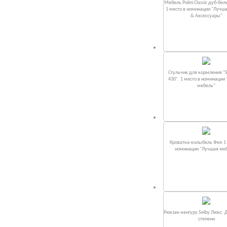
Мебель Polini Classic дуб-бел
1 место в номинации "Лучш
& Аксессуары"
Стульчик для кормления "S
430". 1 место в номинации
мебель"
Кроватка-колыбель Фея.1 
номинации "Лучшая ме
Рюкзак-кенгуру Selby Люкс. 
степени