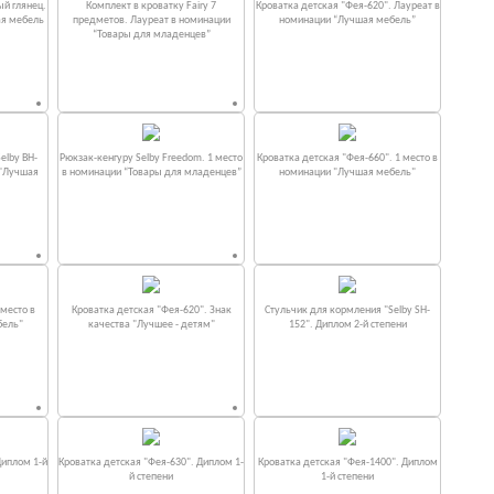
ый глянец.
Комплект в кроватку Fаiry 7
Кроватка детская "Фея-620". Лауреат в
ая мебель
предметов. Лауреат в номинации
номинации “Лучшая мебель”
“Товары для младенцев”
elby BH-
Рюкзак-кенгуру Selby Freedom. 1 место
Кроватка детская "Фея-660". 1 место в
 "Лучшая
в номинации “Товары для младенцев”
номинации "Лучшая мебель"
место в
Кроватка детская "Фея-620". Знак
Стульчик для кормления "Selby SH-
бель"
качества "Лучшее - детям"
152". Диплом 2-й степени
Диплом 1-й
Кроватка детская "Фея-630". Диплом 1-
Кроватка детская "Фея-1400". Диплом
й степени
1-й степени