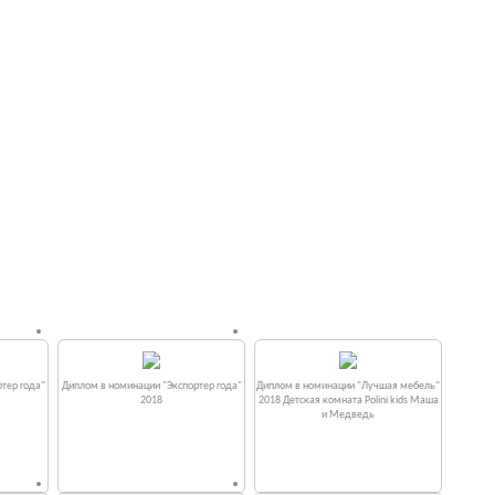
тер года"
Диплом в номинации "Экспортер года"
Диплом в номинации "Лучшая мебель"
2018
2018 Детская комната Polini kids Маша
и Медведь