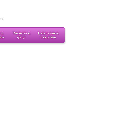
 и
Развитие и
Развлечения
вия
досуг
и игрушки