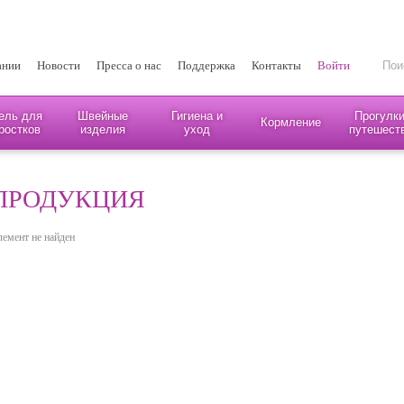
ании
Новости
Пресса о нас
Поддержка
Контакты
Войти
ель для
Швейные
Гигиена и
Прогулки
Кормление
ростков
изделия
уход
путешест
ПРОДУКЦИЯ
лемент не найден