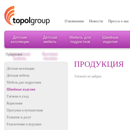
О компании
Новости
Пресса о нас
Детские
Детская
Мебель для
Швейные
коллекции
мебель
подростков
изделия
Адаптивная
Бытовая
Продукция
мебель
техника
ПРОДУКЦИЯ
Детские коллекции
Детская мебель
Элемент не найден
Мебель для подростков
Швейные изделия
Гигиена и уход
Кормление
Прогулки и путешествия
Развитие и досуг
Развлечения и игрушки