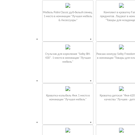
Мебель Polini Classic дуб-белый глянец.
Комплект в кроватку Fаi
1 место в номинации "Лучшая мебель
предметов. Лауреат в ном
& Аксессуары"
“Товары для младенце
Стульчик для кормления "Selby BH-
Рюкзак-кенгуру Selby Freedom
430". 1 место в номинации "Лучшая
в номинации “Товары для мл
мебель"
Кроватка-колыбель Фея.1 место в
Кроватка детская "Фея-620
номинации "Лучшая мебель"
качества "Лучшее - дет