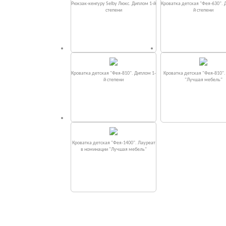
Рюкзак-кенгуру Selby Люкс. Диплом 1-й
Кроватка детская "Фея-630". 
степени
й степени
Кроватка детская "Фея-810". Диплом 1-
Кроватка детская "Фея-810"
й степени
"Лучшая мебель"
Кроватка детская "Фея-1400". Лауреат
в номинации "Лучшая мебель"