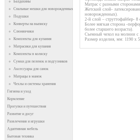
Балдахины
Матрас с разными сторонами
Спальные мешки для новорожденных
Жетский слой- латексированн
новорожденных).
Подушки
2-й слой – струттофайбер- 8 
Конверты на выписку
Более мягкая сторона -перфо
более старшего возраста).
Слюнявчики
Съемный чехол на молнии с 
Комплекты для купания
Размер изделия, мм: 1190 х 5
Матрасики для купания
Комплекты в коляску
Сумки для пеленок и подгузников
Аксессуары для санок
Матрацы в манеж
Чехлы и системы хранения
Гигиена и уход
Кормление
Прогулки и путешествия
Развитие и досуг
Развлечения и игрушки
Адаптивная мебель
Бытовая техника