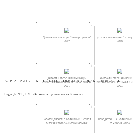
Диплом в номинации "Экспортер года"
Диплом в номинации "Экспорт
2019
2018
Диплом II степени в номинации
Диплом II степени в номи
КАРТА САЙТА
КОНТАКТЫ
ОБРАТНАЯ СВЯЗЬ
НОВОСТИ
«Лицензия и лицензионная продукция»
«Лучшие товары для мам и 
2021
2021
Copyright 2014, ОАО «Воткинская Промышленная Компания»
Золотой диплом в номинации "Первая
Победитель 3-х номинаций
детская кроватка моего малыша"
Удмуртии-2015»