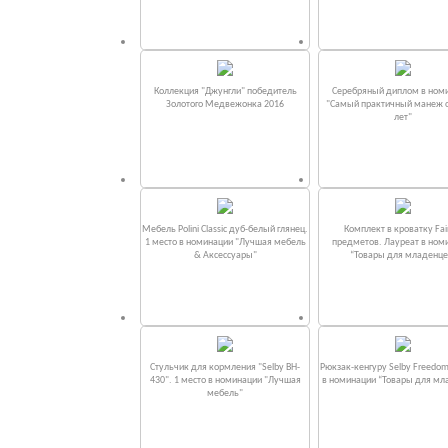
Коллекция "Джунгли" победитель
Серебряный диплом в ном
Золотого Медвежонка 2016
"Самый практичный манеж от
лет"
Мебель Polini Classic дуб-белый глянец.
Комплект в кроватку Fаi
1 место в номинации "Лучшая мебель
предметов. Лауреат в ном
& Аксессуары"
“Товары для младенце
Стульчик для кормления "Selby BH-
Рюкзак-кенгуру Selby Freedom
430". 1 место в номинации "Лучшая
в номинации “Товары для мл
мебель"