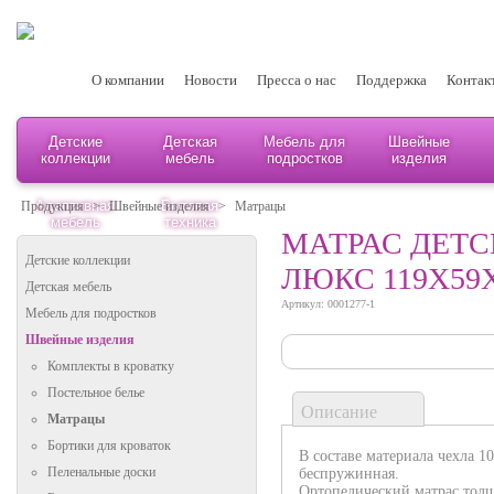
О компании
Новости
Пресса о нас
Поддержка
Контак
Детские
Детская
Мебель для
Швейные
коллекции
мебель
подростков
изделия
Адаптивная
Бытовая
Продукция
>
Швейные изделия
>
Матрацы
мебель
техника
МАТРАС ДЕТС
Детские коллекции
ЛЮКС 119Х59Х
Детская мебель
Артикул: 0001277-1
Мебель для подростков
Швейные изделия
Комплекты в кроватку
Постельное белье
Описание
Матрацы
Бортики для кроваток
В составе материала чехла 1
Пеленальные доски
беспружинная.
Ортопедический матрас тол