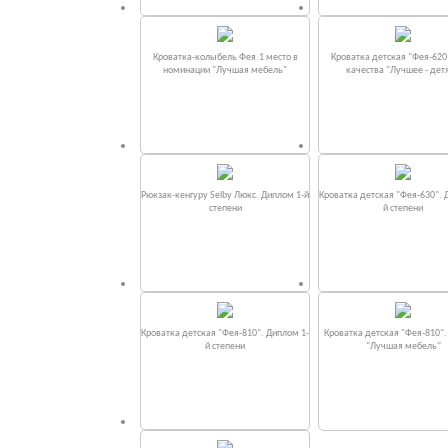
Кроватка-колыбель Фея.1 место в
Кроватка детская "Фея-620
номинации "Лучшая мебель"
качества "Лучшее - дет
Рюкзак-кенгуру Selby Люкс. Диплом 1-й
Кроватка детская "Фея-630". 
степени
й степени
Кроватка детская "Фея-810". Диплом 1-
Кроватка детская "Фея-810"
й степени
"Лучшая мебель"