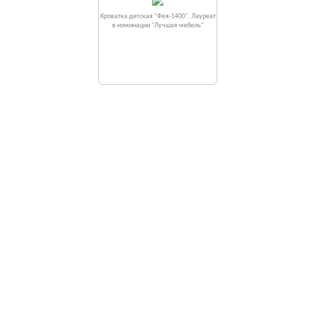
Кроватка детская "Фея-1400". Лауреат
в номинации "Лучшая мебель"