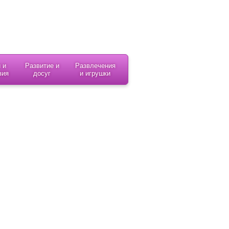
 и
Развитие и
Развлечения
вия
досуг
и игрушки