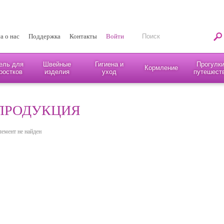
а о нас
Поддержка
Контакты
Войти
ель для
Швейные
Гигиена и
Прогулки
Кормление
ростков
изделия
уход
путешест
ПРОДУКЦИЯ
лемент не найден