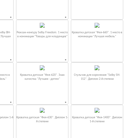
elby BH-
Рюкзак-кенгуру Selby Freedom. 1 место
Кроватка детская "Фея-660". 1 место в
 "Лучшая
в номинации “Товары для младенцев”
номинации "Лучшая мебель"
место в
Кроватка детская "Фея-620". Знак
Стульчик для кормления "Selby SH-
бель"
качества "Лучшее - детям"
152". Диплом 2-й степени
Диплом 1-й
Кроватка детская "Фея-630". Диплом 1-
Кроватка детская "Фея-1400". Диплом
й степени
1-й степени