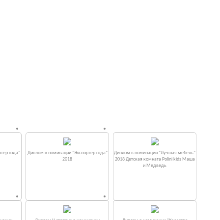
тер года"
Диплом в номинации "Экспортер года"
Диплом в номинации "Лучшая мебель"
2018
2018 Детская комната Polini kids Маша
и Медведь