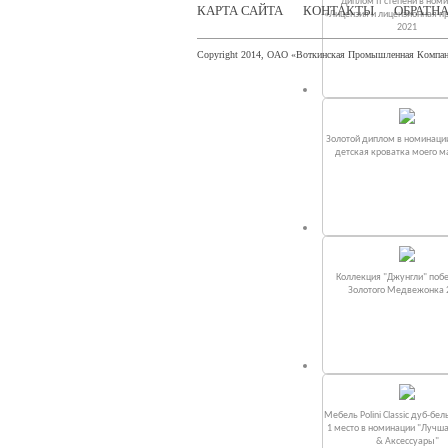
Диплом II степени в ном
КАРТА САЙТА
КОНТАКТЫ
ОБРАТНА
«Лицензия и лицензионная п
2021
Copyright 2014, ОАО «Воткинская Промышленная Компа
Золотой диплом в номинаци
детская кроватка моего 
Коллекция "Джунгли" поб
Золотого Медвежонка 
Мебель Polini Classic дуб-бел
1 место в номинации "Лучш
& Аксессуары"