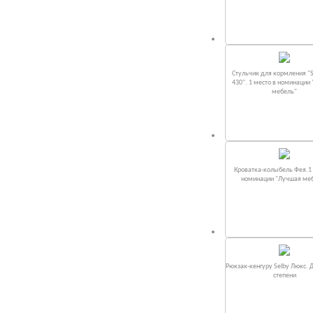
Стульчик для кормления "S
430". 1 место в номинации
мебель"
Кроватка-колыбель Фея.1 
номинации "Лучшая ме
Рюкзак-кенгуру Selby Люкс. 
степени