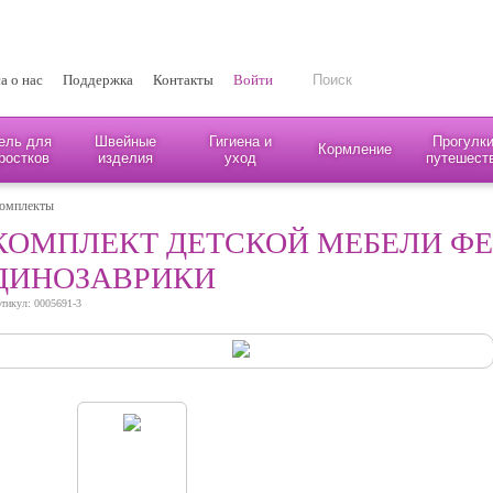
а о нас
Поддержка
Контакты
Войти
ель для
Швейные
Гигиена и
Прогулки
Кормление
ростков
изделия
уход
путешест
комплекты
КОМПЛЕКТ ДЕТСКОЙ МЕБЕЛИ ФЕЯ
ДИНОЗАВРИКИ
тикул: 0005691-3