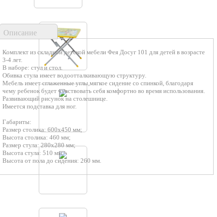
Описание
Комплект из складной детской мебели Фея Досуг 101 для детей в возрасте
3-4 лет.
В наборе: стул и стол.
Обивка стула имеет водоотталкивающую структуру.
Мебель имеет сглаженные углы,мягкое сидение со спинкой, благодаря
чему ребенок будет чувствовать себя комфортно во время использования.
Развивающий рисунок на столешнице.
Имеется подставка для ног.
Габариты:
Размер столика: 600х450 мм;
Высота столика: 460 мм;
Размер стула: 280х280 мм;
Высота стула: 510 мм;
Высота от пола до сидения: 260 мм.