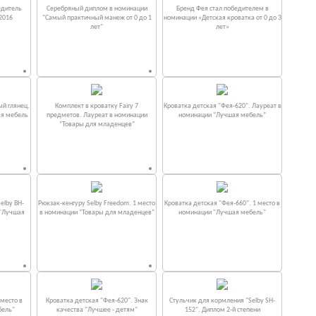
едитель
Серебряный диплом в номинации
Бренд Фея стал победителем в
2016
"Самый практичный манеж от 0 до 1
номинации «Детская кроватка от 0 до 3
лет"
лет»
ый глянец.
Комплект в кроватку Fаiry 7
Кроватка детская "Фея-620". Лауреат в
ая мебель
предметов. Лауреат в номинации
номинации “Лучшая мебель”
“Товары для младенцев”
elby BH-
Рюкзак-кенгуру Selby Freedom. 1 место
Кроватка детская "Фея-660". 1 место в
 "Лучшая
в номинации “Товары для младенцев”
номинации "Лучшая мебель"
место в
Кроватка детская "Фея-620". Знак
Стульчик для кормления "Selby SH-
бель"
качества "Лучшее - детям"
152". Диплом 2-й степени