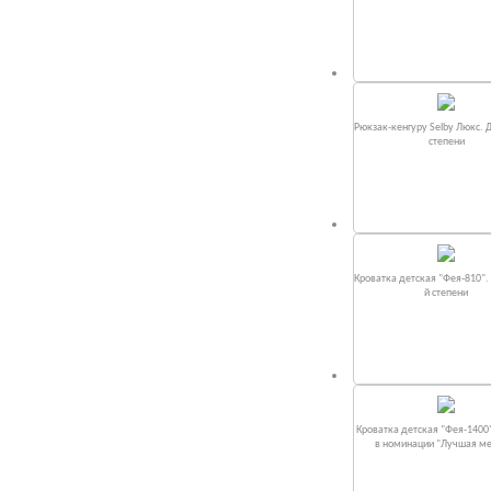
Рюкзак-кенгуру Selby Люкс. 
степени
Кроватка детская "Фея-810".
й степени
Кроватка детская "Фея-1400
в номинации "Лучшая м