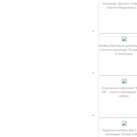
Коллекция "Джунгли" поб
Золотого Медвежонка 
Мебель Polini Classic дуб-бел
1 место в номинации "Лучш
& Аксессуары"
Стульчик для кормления "S
430". 1 место в номинации
мебель"
Кроватка-колыбель Фея.1 
номинации "Лучшая ме