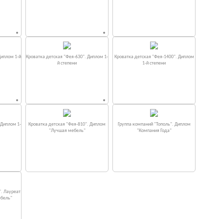
Диплом 1-й
Кроватка детская "Фея-630". Диплом 1-
Кроватка детская "Фея-1400". Диплом
й степени
1-й степени
 Диплом 1-
Кроватка детская "Фея-810". Диплом
Группа компаний "Тополь". Диплом
"Лучшая мебель"
"Компания Года"
". Лауреат
ебель"