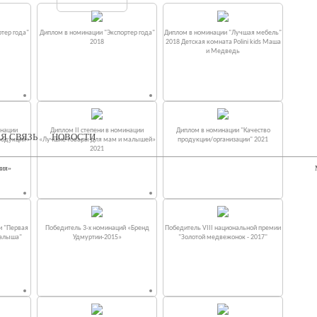
тер года"
Диплом в номинации "Экспортер года"
Диплом в номинации "Лучшая мебель"
2018
2018 Детская комната Polini kids Маша
и Медведь
инации
Диплом II степени в номинации
Диплом в номинации "Качество
Я СВЯЗЬ
НОВОСТИ
родукция»
«Лучшие товары для мам и малышей»
продукции/организации" 2021
2021
ния»
и "Первая
Победитель 3-х номинаций «Бренд
Победитель VIII национальной премии
малыша"
Удмуртии-2015»
"Золотой медвежонок - 2017"