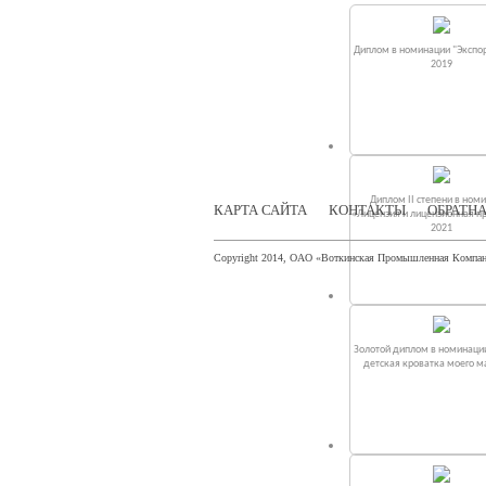
Диплом в номинации "Экспор
2019
Диплом II степени в ном
КАРТА САЙТА
КОНТАКТЫ
ОБРАТНА
«Лицензия и лицензионная п
2021
Copyright 2014, ОАО «Воткинская Промышленная Компа
Золотой диплом в номинаци
детская кроватка моего 