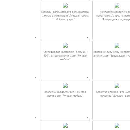
Мебель Polini Classic дуб-белый глянец.
Комплект в кроватку Fаi
1 место в номинации "Лучшая мебель
предметов. Лауреат в ном
& Аксессуары"
“Товары для младенце
Стульчик для кормления "Selby BH-
Рюкзак-кенгуру Selby Freedom
430". 1 место в номинации "Лучшая
в номинации “Товары для мл
мебель"
Кроватка-колыбель Фея.1 место в
Кроватка детская "Фея-620
номинации "Лучшая мебель"
качества "Лучшее - дет