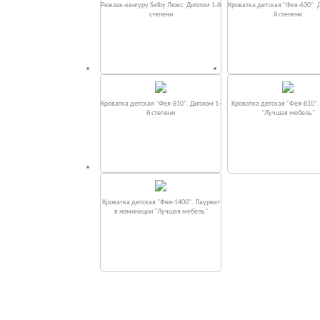
Рюкзак-кенгуру Selby Люкс. Диплом 1-й
Кроватка детская "Фея-630". 
степени
й степени
Кроватка детская "Фея-810". Диплом 1-
Кроватка детская "Фея-810"
й степени
"Лучшая мебель"
Кроватка детская "Фея-1400". Лауреат
в номинации "Лучшая мебель"