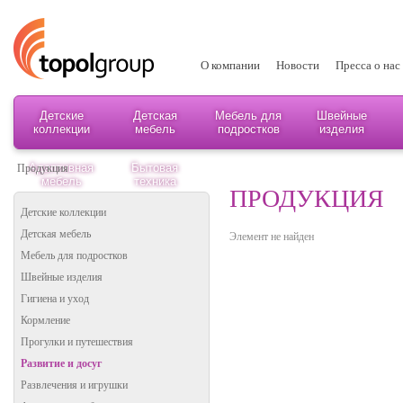
О компании
Новости
Пресса о нас
Детские
Детская
Мебель для
Швейные
коллекции
мебель
подростков
изделия
Адаптивная
Бытовая
Продукция
мебель
техника
ПРОДУКЦИЯ
Детские коллекции
Детская мебель
Элемент не найден
Мебель для подростков
Швейные изделия
Гигиена и уход
Кормление
Прогулки и путешествия
Развитие и досуг
Развлечения и игрушки