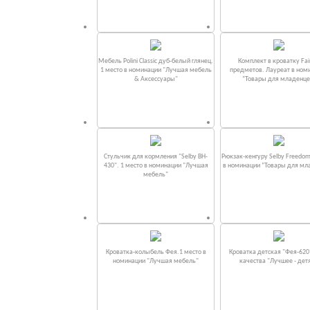
Мебель Polini Classic дуб-белый глянец.
Комплект в кроватку Fаi
1 место в номинации "Лучшая мебель
предметов. Лауреат в ном
& Аксессуары"
“Товары для младенце
Стульчик для кормления "Selby BH-
Рюкзак-кенгуру Selby Freedom
430". 1 место в номинации "Лучшая
в номинации “Товары для мл
мебель"
Кроватка-колыбель Фея.1 место в
Кроватка детская "Фея-620
номинации "Лучшая мебель"
качества "Лучшее - дет