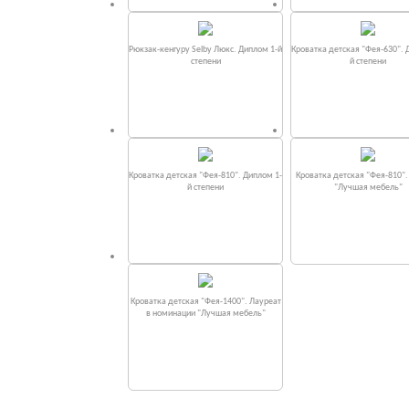
Рюкзак-кенгуру Selby Люкс. Диплом 1-й
Кроватка детская "Фея-630". 
степени
й степени
Кроватка детская "Фея-810". Диплом 1-
Кроватка детская "Фея-810"
й степени
"Лучшая мебель"
Кроватка детская "Фея-1400". Лауреат
в номинации "Лучшая мебель"