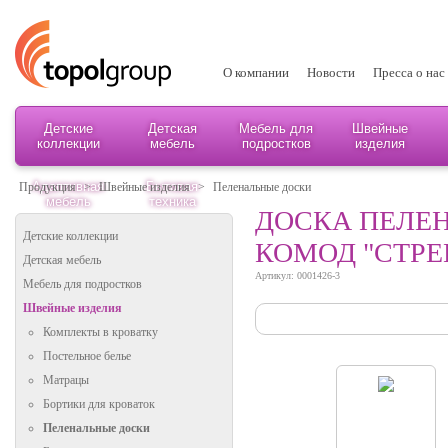
О компании
Новости
Пресса о нас
Детские
Детская
Мебель для
Швейные
коллекции
мебель
подростков
изделия
Адаптивная
Бытовая
Продукция
>
Швейные изделия
>
Пеленальные доски
мебель
техника
ДОСКА ПЕЛЕН
Детские коллекции
КОМОД "СТРЕ
Детская мебель
Артикул: 0001426-3
Мебель для подростков
Швейные изделия
Комплекты в кроватку
Постельное белье
Матрацы
Бортики для кроваток
Пеленальные доски