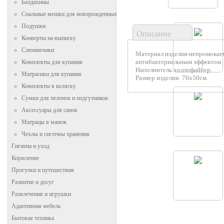
Балдахины
Спальные мешки для новорожденных
Подушки
Описание
Конверты на выписку
Слюнявчики
Материал изделия-непромокаем
антибактериальным эффектом.
Комплекты для купания
Наполнитель холлофайбер.
Матрасики для купания
Размер изделия: 70х50см.
Комплекты в коляску
Сумки для пеленок и подгузников
Аксессуары для санок
Матрацы в манеж
Чехлы и системы хранения
Гигиена и уход
Кормление
Прогулки и путешествия
Развитие и досуг
Развлечения и игрушки
Адаптивная мебель
Бытовая техника