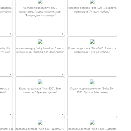
ый глянец.
Комплект в кроватку Fаiry 7
Кроватка детская "Фея-620". Лауреат в
ая мебель
предметов. Лауреат в номинации
номинации “Лучшая мебель”
“Товары для младенцев”
elby BH-
Рюкзак-кенгуру Selby Freedom. 1 место
Кроватка детская "Фея-660". 1 место в
 "Лучшая
в номинации “Товары для младенцев”
номинации "Лучшая мебель"
место в
Кроватка детская "Фея-620". Знак
Стульчик для кормления "Selby SH-
бель"
качества "Лучшее - детям"
152". Диплом 2-й степени
Диплом 1-й
Кроватка детская "Фея-630". Диплом 1-
Кроватка детская "Фея-1400". Диплом