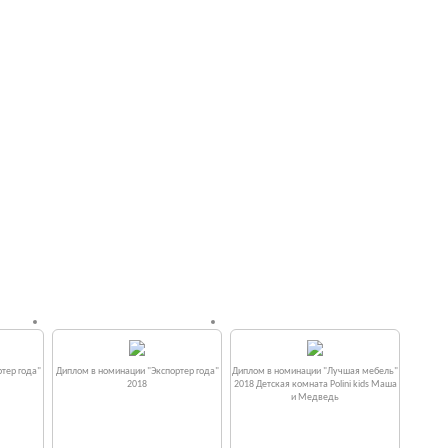
тер года"
Диплом в номинации "Экспортер года"
Диплом в номинации "Лучшая мебель"
2018
2018 Детская комната Polini kids Маша
и Медведь