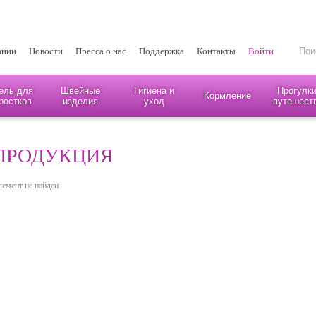
ании
Новости
Пресса о нас
Поддержка
Контакты
Войти
ель для
Швейные
Гигиена и
Прогулки
Кормление
ростков
изделия
уход
путешест
ПРОДУКЦИЯ
лемент не найден