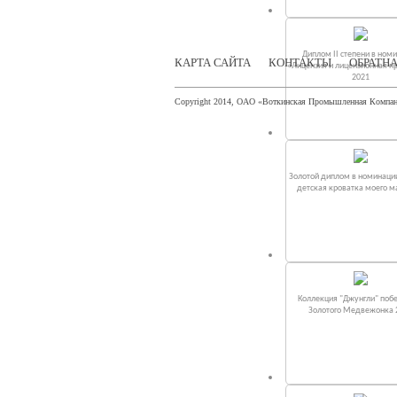
Диплом II степени в ном
КАРТА САЙТА
КОНТАКТЫ
ОБРАТНА
«Лицензия и лицензионная п
2021
Copyright 2014, ОАО «Воткинская Промышленная Компа
Золотой диплом в номинаци
детская кроватка моего 
Коллекция "Джунгли" поб
Золотого Медвежонка 