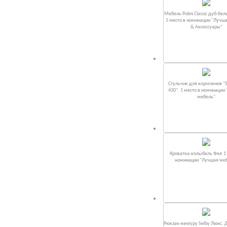
Мебель Polini Classic дуб-бел
1 место в номинации "Лучш
& Аксессуары"
Стульчик для кормления "S
430". 1 место в номинации
мебель"
Кроватка-колыбель Фея.1 
номинации "Лучшая ме
Рюкзак-кенгуру Selby Люкс. 