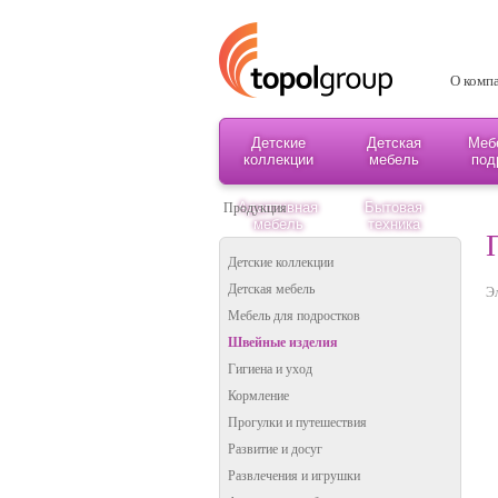
О комп
Детские
Детская
Меб
коллекции
мебель
под
Адаптивная
Бытовая
Продукция
мебель
техника
Детские коллекции
Детская мебель
Э
Мебель для подростков
Швейные изделия
Гигиена и уход
Кормление
Прогулки и путешествия
Развитие и досуг
Развлечения и игрушки