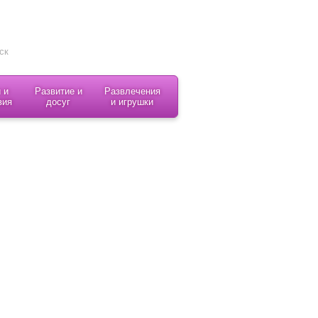
 и
Развитие и
Развлечения
вия
досуг
и игрушки