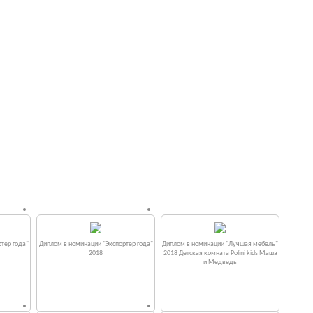
тер года"
Диплом в номинации "Экспортер года"
Диплом в номинации "Лучшая мебель"
2018
2018 Детская комната Polini kids Маша
и Медведь