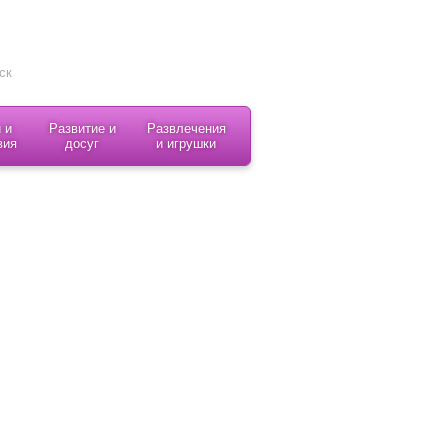
 и
Развитие и
Развлечения
вия
досуг
и игрушки