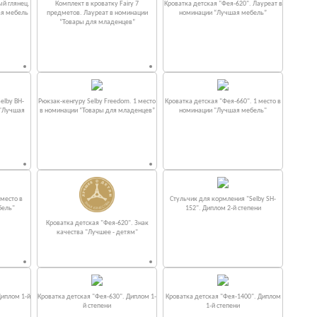
ый глянец.
Комплект в кроватку Fаiry 7
Кроватка детская "Фея-620". Лауреат в
ая мебель
предметов. Лауреат в номинации
номинации “Лучшая мебель”
“Товары для младенцев”
elby BH-
Рюкзак-кенгуру Selby Freedom. 1 место
Кроватка детская "Фея-660". 1 место в
 "Лучшая
в номинации “Товары для младенцев”
номинации "Лучшая мебель"
место в
Стульчик для кормления "Selby SH-
бель"
152". Диплом 2-й степени
Кроватка детская "Фея-620". Знак
качества "Лучшее - детям"
Диплом 1-й
Кроватка детская "Фея-630". Диплом 1-
Кроватка детская "Фея-1400". Диплом
й степени
1-й степени