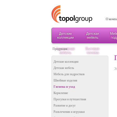
О комп
Детские
Детская
Меб
коллекции
мебель
под
Адаптивная
Бытовая
Продукция
мебель
техника
Детские коллекции
Детская мебель
Э
Мебель для подростков
Швейные изделия
Гигиена и уход
Кормление
Прогулки и путешествия
Развитие и досуг
Развлечения и игрушки