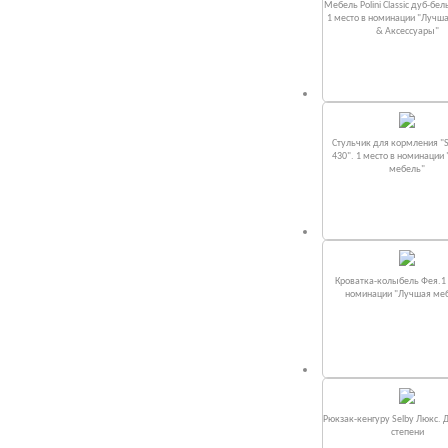
Мебель Polini Classic дуб-бел
1 место в номинации "Лучш
& Аксессуары"
Стульчик для кормления "S
430". 1 место в номинации
мебель"
Кроватка-колыбель Фея.1 
номинации "Лучшая ме
Рюкзак-кенгуру Selby Люкс. 
степени