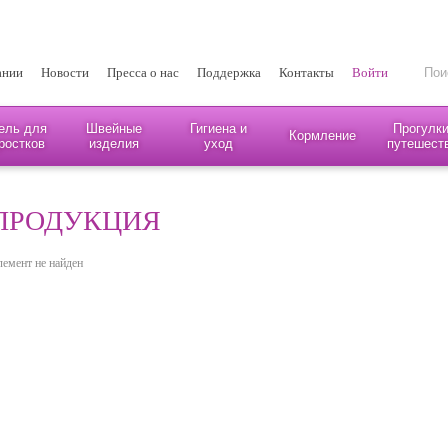
ании
Новости
Пресса о нас
Поддержка
Контакты
Войти
ель для
Швейные
Гигиена и
Прогулки
Кормление
ростков
изделия
уход
путешест
ПРОДУКЦИЯ
лемент не найден