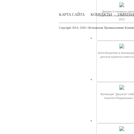
Диплом II степени в ном
КАРТА САЙТА
КОНТАКТЫ
ОБРАТНА
«Лицензия и лицензионная п
2021
Copyright 2014, ОАО «Воткинская Промышленная Компа
Золотой диплом в номинаци
детская кроватка моего 
Коллекция "Джунгли" поб
Золотого Медвежонка 