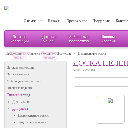
О компании
Новости
Пресса о нас
Поддержка
Контак
Детские
Детская
Мебель для
Швейные
коллекции
мебель
подростков
изделия
Адаптивная
Бытовая
Продукция
>
Гигиена и уход
>
Для ухода
>
Пеленальные доски
мебель
техника
ДОСКА ПЕЛЕН
Детские коллекции
Артикул: 0004292-4
Детская мебель
Мебель для подростков
Швейные изделия
Гигиена и уход
Для купания
Для ухода
Пеленальные доски
Защита для матраса