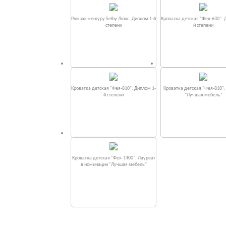
Рюкзак-кенгуру Selby Люкс. Диплом 1-й
Кроватка детская "Фея-630". 
степени
й степени
Кроватка детская "Фея-810". Диплом 1-
Кроватка детская "Фея-810"
й степени
"Лучшая мебель"
Кроватка детская "Фея-1400". Лауреат
в номинации "Лучшая мебель"