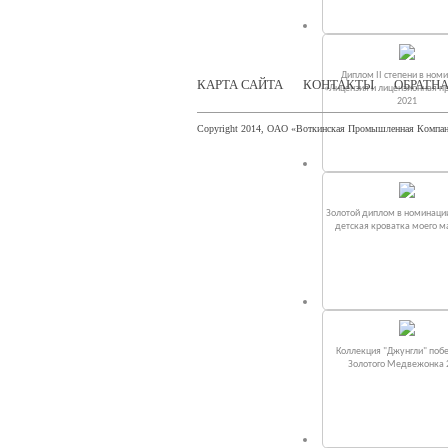
Диплом II степени в ном
КАРТА САЙТА
КОНТАКТЫ
ОБРАТНА
«Лицензия и лицензионная п
2021
Copyright 2014, ОАО «Воткинская Промышленная Компа
Золотой диплом в номинаци
детская кроватка моего 
Коллекция "Джунгли" поб
Золотого Медвежонка 