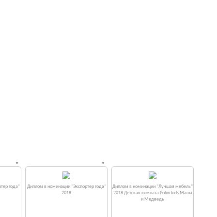
тер года"
Диплом в номинации "Экспортер года"
Диплом в номинации "Лучшая мебель"
2018
2018 Детская комната Polini kids Маша
и Медведь