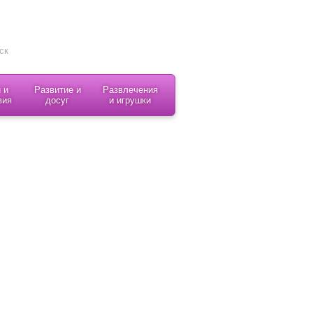
 и
Развитие и
Развлечения
вия
досуг
и игрушки