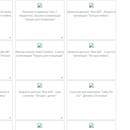
ый глянец.
Комплект в кроватку Fаiry 7
Кроватка детская "Фея-620". Лауреат в
ая мебель
предметов. Лауреат в номинации
номинации “Лучшая мебель”
“Товары для младенцев”
elby BH-
Рюкзак-кенгуру Selby Freedom. 1 место
Кроватка детская "Фея-660". 1 место в
 "Лучшая
в номинации “Товары для младенцев”
номинации "Лучшая мебель"
место в
Кроватка детская "Фея-620". Знак
Стульчик для кормления "Selby SH-
бель"
качества "Лучшее - детям"
152". Диплом 2-й степени