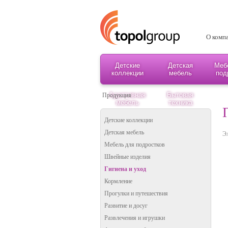
О комп
Детские
Детская
Меб
коллекции
мебель
под
Адаптивная
Бытовая
Продукция
мебель
техника
Детские коллекции
Детская мебель
Э
Мебель для подростков
Швейные изделия
Гигиена и уход
Кормление
Прогулки и путешествия
Развитие и досуг
Развлечения и игрушки