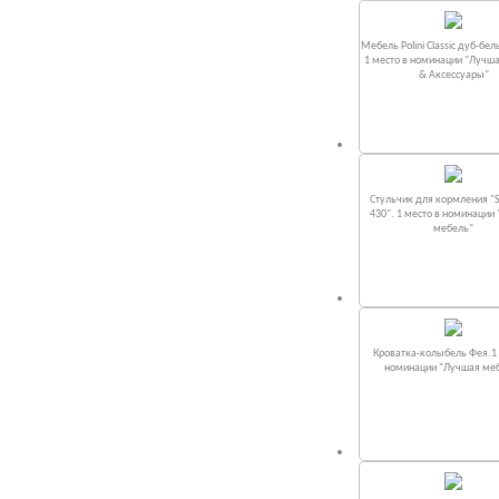
Мебель Polini Classic дуб-бел
1 место в номинации "Лучш
& Аксессуары"
Стульчик для кормления "S
430". 1 место в номинации
мебель"
Кроватка-колыбель Фея.1 
номинации "Лучшая ме