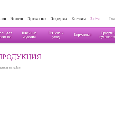
ании
Новости
Пресса о нас
Поддержка
Контакты
Войти
ель для
Швейные
Гигиена и
Прогулки
Кормление
ростков
изделия
уход
путешест
ПРОДУКЦИЯ
лемент не найден