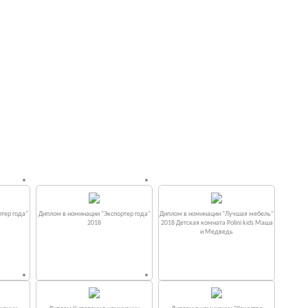
тер года"
Диплом в номинации "Экспортер года"
Диплом в номинации "Лучшая мебель"
2018
2018 Детская комната Polini kids Маша
и Медведь