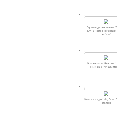
Стульчик для кормления "S
430". 1 место в номинации
мебель"
Кроватка-колыбель Фея.1 
номинации "Лучшая ме
Рюкзак-кенгуру Selby Люкс. 
степени