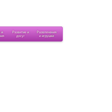
 и
Развитие и
Развлечения
вия
досуг
и игрушки