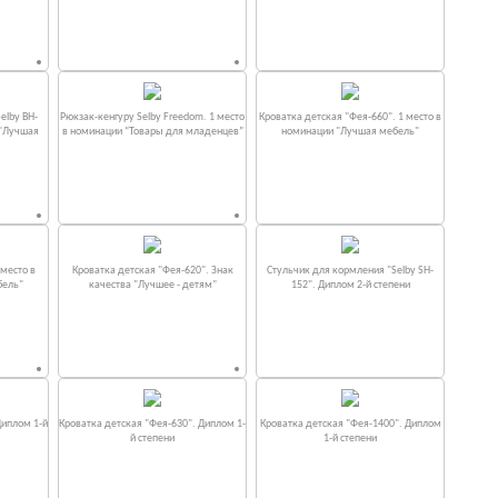
elby BH-
Рюкзак-кенгуру Selby Freedom. 1 место
Кроватка детская "Фея-660". 1 место в
 "Лучшая
в номинации “Товары для младенцев”
номинации "Лучшая мебель"
место в
Кроватка детская "Фея-620". Знак
Стульчик для кормления "Selby SH-
бель"
качества "Лучшее - детям"
152". Диплом 2-й степени
Диплом 1-й
Кроватка детская "Фея-630". Диплом 1-
Кроватка детская "Фея-1400". Диплом
й степени
1-й степени