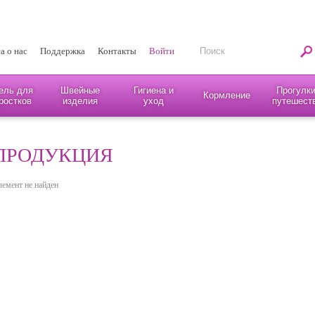
а о нас
Поддержка
Контакты
Войти
ель для
Швейные
Гигиена и
Прогулки
Кормление
ростков
изделия
уход
путешест
ПРОДУКЦИЯ
лемент не найден