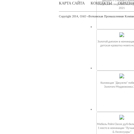
Диплом II степени в ном
КАРТА САЙТА
КОНТАКТЫ
ОБРАТНА
«Лицензия и лицензионная п
2021
Copyright 2014, ОАО «Воткинская Промышленная Компа
Золотой диплом в номинаци
детская кроватка моего 
Коллекция "Джунгли" поб
Золотого Медвежонка 
Мебель Polini Classic дуб-бел
1 место в номинации "Лучш
& Аксессуары"