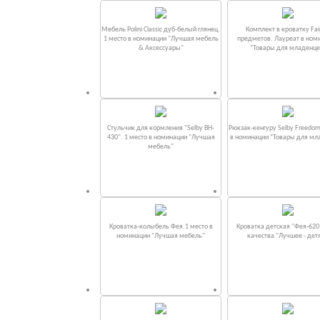
Мебель Polini Classic дуб-белый глянец.
Комплект в кроватку Fаi
1 место в номинации "Лучшая мебель
предметов. Лауреат в ном
& Аксессуары"
“Товары для младенце
Стульчик для кормления "Selby BH-
Рюкзак-кенгуру Selby Freedom
430". 1 место в номинации "Лучшая
в номинации “Товары для мл
мебель"
Кроватка-колыбель Фея.1 место в
Кроватка детская "Фея-620
номинации "Лучшая мебель"
качества "Лучшее - дет