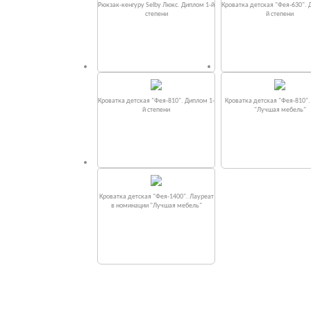
Рюкзак-кенгуру Selby Люкс. Диплом 1-й
Кроватка детская "Фея-630". 
степени
й степени
Кроватка детская "Фея-810". Диплом 1-
Кроватка детская "Фея-810"
й степени
"Лучшая мебель"
Кроватка детская "Фея-1400". Лауреат
в номинации "Лучшая мебель"