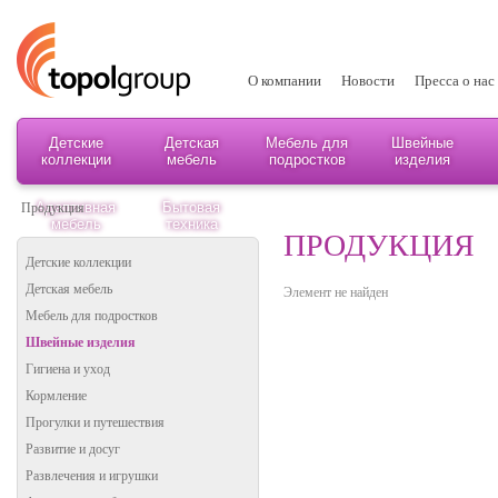
О компании
Новости
Пресса о нас
Детские
Детская
Мебель для
Швейные
коллекции
мебель
подростков
изделия
Адаптивная
Бытовая
Продукция
мебель
техника
ПРОДУКЦИЯ
Детские коллекции
Детская мебель
Элемент не найден
Мебель для подростков
Швейные изделия
Гигиена и уход
Кормление
Прогулки и путешествия
Развитие и досуг
Развлечения и игрушки