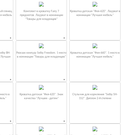
ый глянец.
Комплект в кроватку Fаiry 7
Кроватка детская "Фея-620". Лауреат в
ая мебель
предметов. Лауреат в номинации
номинации “Лучшая мебель”
“Товары для младенцев”
elby BH-
Рюкзак-кенгуру Selby Freedom. 1 место
Кроватка детская "Фея-660". 1 место в
 "Лучшая
в номинации “Товары для младенцев”
номинации "Лучшая мебель"
место в
Кроватка детская "Фея-620". Знак
Стульчик для кормления "Selby SH-
бель"
качества "Лучшее - детям"
152". Диплом 2-й степени