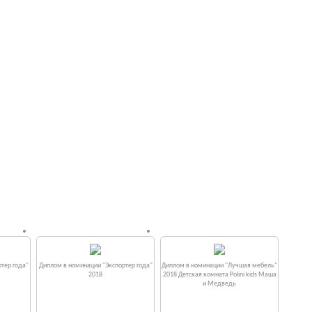
тер года"
Диплом в номинации "Экспортер года"
Диплом в номинации "Лучшая мебель"
2018
2018 Детская комната Polini kids Маша
и Медведь