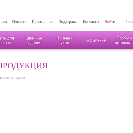
ании
Новости
Пресса о нас
Поддержка
Контакты
Войти
ель для
Швейные
Гигиена и
Прогулки
Кормление
ростков
изделия
уход
путешест
ПРОДУКЦИЯ
лемент не найден