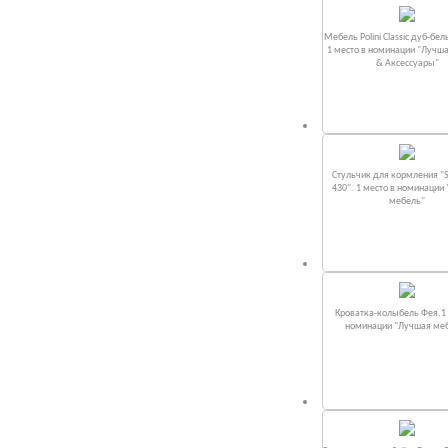
Мебель Polini Classic дуб-бел
1 место в номинации "Лучш
& Аксессуары"
Стульчик для кормления "S
430". 1 место в номинации
мебель"
Кроватка-колыбель Фея.1 
номинации "Лучшая ме