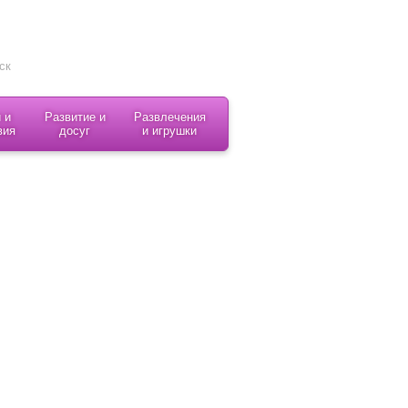
 и
Развитие и
Развлечения
вия
досуг
и игрушки