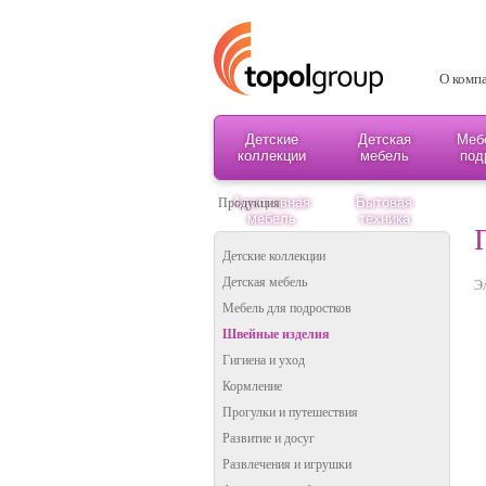
О комп
Детские
Детская
Меб
коллекции
мебель
под
Адаптивная
Бытовая
Продукция
мебель
техника
Детские коллекции
Детская мебель
Э
Мебель для подростков
Швейные изделия
Гигиена и уход
Кормление
Прогулки и путешествия
Развитие и досуг
Развлечения и игрушки