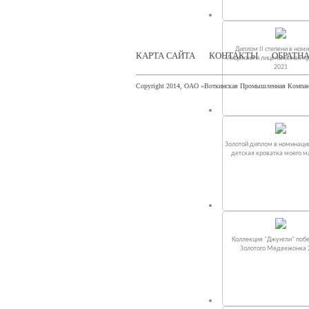
Диплом II степени в ном
КАРТА САЙТА
КОНТАКТЫ
ОБРАТНА
«Лицензия и лицензионная п
2021
Copyright 2014, ОАО «Воткинская Промышленная Компа
Золотой диплом в номинаци
детская кроватка моего 
Коллекция "Джунгли" поб
Золотого Медвежонка 