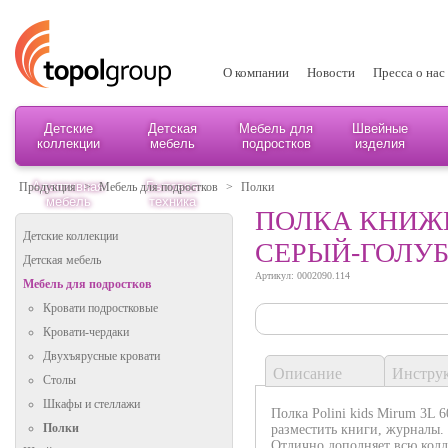
О компании
Новости
Пресса о нас
Детские
Детская
Мебель для
Швейные
коллекции
мебель
подростков
изделия
Адаптивная
Бытовая
Продукция
>
Мебель для подростков
>
Полки
мебель
техника
ПОЛКА КНИЖНА
Детские коллекции
СЕРЫЙ-ГОЛУ
Детская мебель
Артикул: 0002090.114
Мебель для подростков
Кровати подростковые
Кровати-чердаки
Двухъярусные кровати
Описание
Инстру
Столы
Шкафы и стеллажи
Полка Polini kids Mirum 3L 
Полки
разместить книги, журналы.
Отлично дополняет всю кол