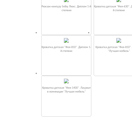
Рюкзак-кенгуру Selby Люкс. Диплом 1-й
Кроватка детская "Фея-630". 
степени
й степени
Кроватка детская "Фея-810". Диплом 1-
Кроватка детская "Фея-810"
й степени
"Лучшая мебель"
Кроватка детская "Фея-1400". Лауреат
в номинации "Лучшая мебель"