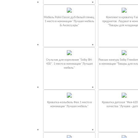
Мебель Polini Classic дуб-белый глянец.
Комплект в кроватку Fаi
1 место в номинации "Лучшая мебель
предметов. Лауреат в ном
& Аксессуары"
“Товары для младенце
Стульчик для кормления "Selby BH-
Рюкзак-кенгуру Selby Freedom
430". 1 место в номинации "Лучшая
в номинации “Товары для мл
мебель"
Кроватка-колыбель Фея.1 место в
Кроватка детская "Фея-620
номинации "Лучшая мебель"
качества "Лучшее - дет