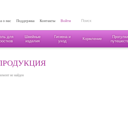
а о нас
Поддержка
Контакты
Войти
ель для
Швейные
Гигиена и
Прогулки
Кормление
ростков
изделия
уход
путешест
ПРОДУКЦИЯ
лемент не найден