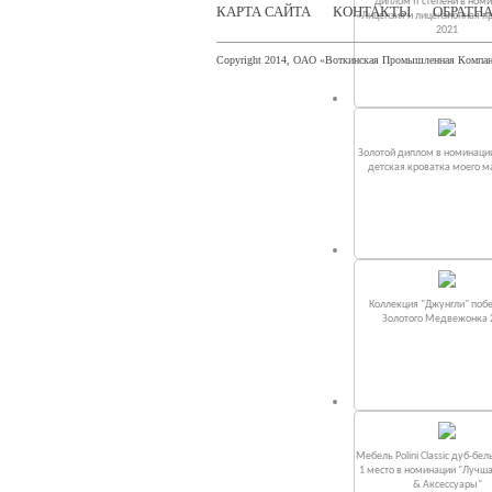
Диплом II степени в ном
КАРТА САЙТА
КОНТАКТЫ
ОБРАТНА
«Лицензия и лицензионная п
2021
Copyright 2014, ОАО «Воткинская Промышленная Компа
Золотой диплом в номинаци
детская кроватка моего 
Коллекция "Джунгли" поб
Золотого Медвежонка 
Мебель Polini Classic дуб-бел
1 место в номинации "Лучш
& Аксессуары"