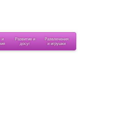
 и
Развитие и
Развлечения
вия
досуг
и игрушки