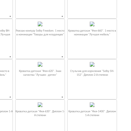
elby BH-
Рюкзак-кенгуру Selby Freedom. 1 место
Кроватка детская "Фея-660". 1 место в
 "Лучшая
в номинации “Товары для младенцев”
номинации "Лучшая мебель"
место в
Кроватка детская "Фея-620". Знак
Стульчик для кормления "Selby SH-
бель"
качества "Лучшее - детям"
152". Диплом 2-й степени
Диплом 1-й
Кроватка детская "Фея-630". Диплом 1-
Кроватка детская "Фея-1400". Диплом
й степени
1-й степени