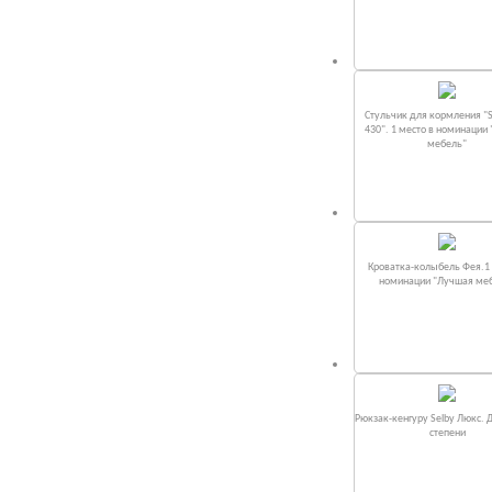
Стульчик для кормления "S
430". 1 место в номинации
мебель"
Кроватка-колыбель Фея.1 
номинации "Лучшая ме
Рюкзак-кенгуру Selby Люкс. 
степени