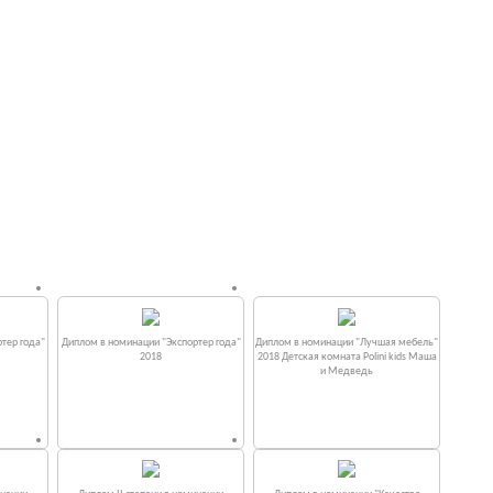
тер года"
Диплом в номинации "Экспортер года"
Диплом в номинации "Лучшая мебель"
2018
2018 Детская комната Polini kids Маша
и Медведь