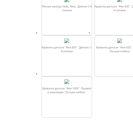
Рюкзак-кенгуру Selby Люкс. Диплом 1-й
Кроватка детская "Фея-630". 
степени
й степени
Кроватка детская "Фея-810". Диплом 1-
Кроватка детская "Фея-810"
й степени
"Лучшая мебель"
Кроватка детская "Фея-1400". Лауреат
в номинации "Лучшая мебель"