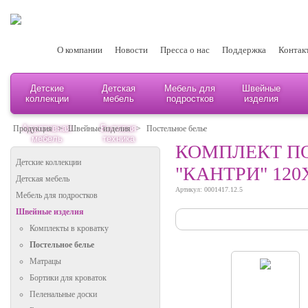
О компании
Новости
Пресса о нас
Поддержка
Контак
Детские
Детская
Мебель для
Швейные
коллекции
мебель
подростков
изделия
Адаптивная
Бытовая
Продукция
>
Швейные изделия
>
Постельное белье
мебель
техника
КОМПЛЕКТ ПО
Детские коллекции
"КАНТРИ" 120
Детская мебель
Артикул: 0001417.12.5
Мебель для подростков
Швейные изделия
Комплекты в кроватку
Постельное белье
Матрацы
Бортики для кроваток
Пеленальные доски