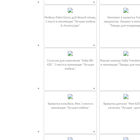
Мебель Polini Classic дуб-белый глянец.
Комплект в кроватку Fаi
1 место в номинации "Лучшая мебель
предметов. Лауреат в ном
& Аксессуары"
“Товары для младенце
Стульчик для кормления "Selby BH-
Рюкзак-кенгуру Selby Freedom
430". 1 место в номинации "Лучшая
в номинации “Товары для мл
мебель"
Кроватка-колыбель Фея.1 место в
Кроватка детская "Фея-620
номинации "Лучшая мебель"
качества "Лучшее - дет