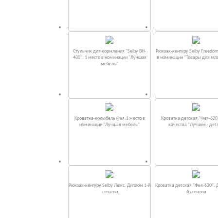
Стульчик для кормления "Selby BH-
Рюкзак-кенгуру Selby Freedom
430". 1 место в номинации "Лучшая
в номинации “Товары для мл
мебель"
Кроватка-колыбель Фея.1 место в
Кроватка детская "Фея-620
номинации "Лучшая мебель"
качества "Лучшее - дет
Рюкзак-кенгуру Selby Люкс. Диплом 1-й
Кроватка детская "Фея-630". 
степени
й степени