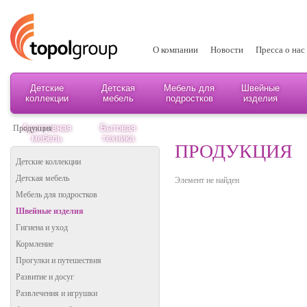
О компании
Новости
Пресса о нас
Детские
Детская
Мебель для
Швейные
коллекции
мебель
подростков
изделия
Адаптивная
Бытовая
Продукция
мебель
техника
ПРОДУКЦИЯ
Детские коллекции
Детская мебель
Элемент не найден
Мебель для подростков
Швейные изделия
Гигиена и уход
Кормление
Прогулки и путешествия
Развитие и досуг
Развлечения и игрушки