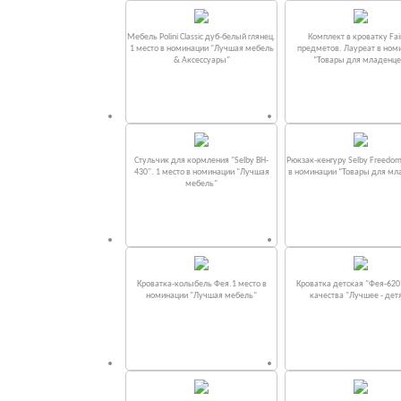
Мебель Polini Classic дуб-белый глянец.
Комплект в кроватку Fаi
1 место в номинации "Лучшая мебель
предметов. Лауреат в ном
& Аксессуары"
“Товары для младенце
Стульчик для кормления "Selby BH-
Рюкзак-кенгуру Selby Freedom
430". 1 место в номинации "Лучшая
в номинации “Товары для мл
мебель"
Кроватка-колыбель Фея.1 место в
Кроватка детская "Фея-620
номинации "Лучшая мебель"
качества "Лучшее - дет