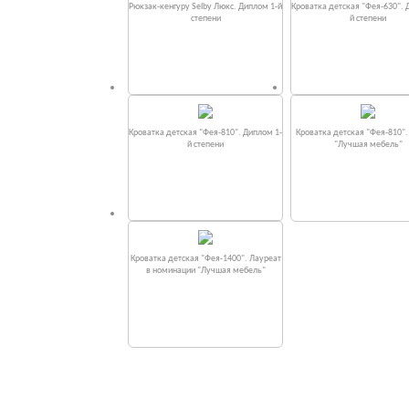
Рюкзак-кенгуру Selby Люкс. Диплом 1-й
Кроватка детская "Фея-630". 
степени
й степени
Кроватка детская "Фея-810". Диплом 1-
Кроватка детская "Фея-810"
й степени
"Лучшая мебель"
Кроватка детская "Фея-1400". Лауреат
в номинации "Лучшая мебель"