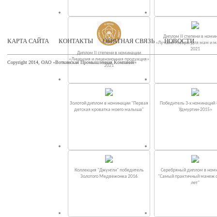
Диплом II степени в номи
КАРТА САЙТА
КОНТАКТЫ
ОБРАТНАЯ СВЯЗЬ
НОВОСТИ
«Лучшие товары для мам и 
2021
Диплом II степени в номинации
«Лицензия и лицензионная продукция»
Copyright 2014, ОАО «Воткинская Промышленная Компания»
2021
Золотой диплом в номинации "Первая
Победитель 3-х номинаций
детская кроватка моего малыша"
Удмуртии-2015»
Коллекция "Джунгли" победитель
Серебряный диплом в ном
Золотого Медвежонка 2016
"Самый практичный манеж от
лет"