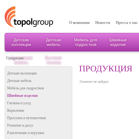
О компании
Новости
Пресса о нас
Детские
Детская
Мебель для
Швейные
коллекции
мебель
подростков
изделия
Адаптивная
Бытовая
Продукция
мебель
техника
ПРОДУКЦИЯ
Детские коллекции
Детская мебель
Элемент не найден
Мебель для подростков
Швейные изделия
Гигиена и уход
Кормление
Прогулки и путешествия
Развитие и досуг
Развлечения и игрушки