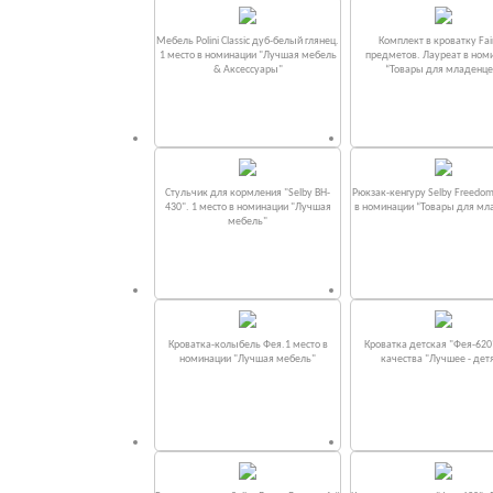
Мебель Polini Classic дуб-белый глянец.
Комплект в кроватку Fаi
1 место в номинации "Лучшая мебель
предметов. Лауреат в ном
& Аксессуары"
“Товары для младенце
Стульчик для кормления "Selby BH-
Рюкзак-кенгуру Selby Freedom
430". 1 место в номинации "Лучшая
в номинации “Товары для мл
мебель"
Кроватка-колыбель Фея.1 место в
Кроватка детская "Фея-620
номинации "Лучшая мебель"
качества "Лучшее - дет