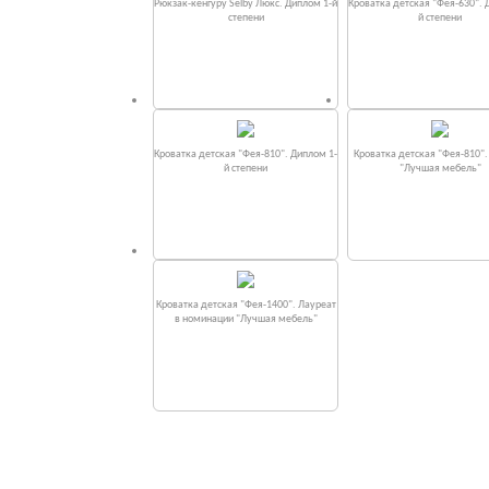
Рюкзак-кенгуру Selby Люкс. Диплом 1-й
Кроватка детская "Фея-630". 
степени
й степени
Кроватка детская "Фея-810". Диплом 1-
Кроватка детская "Фея-810"
й степени
"Лучшая мебель"
Кроватка детская "Фея-1400". Лауреат
в номинации "Лучшая мебель"