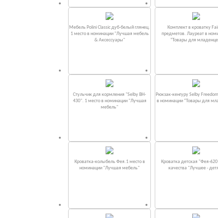
Мебель Polini Classic дуб-белый глянец.
Комплект в кроватку Fаi
1 место в номинации "Лучшая мебель
предметов. Лауреат в ном
& Аксессуары"
“Товары для младенце
Стульчик для кормления "Selby BH-
Рюкзак-кенгуру Selby Freedom
430". 1 место в номинации "Лучшая
в номинации “Товары для мл
мебель"
Кроватка-колыбель Фея.1 место в
Кроватка детская "Фея-620
номинации "Лучшая мебель"
качества "Лучшее - дет