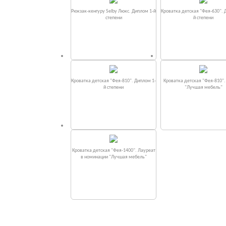
Рюкзак-кенгуру Selby Люкс. Диплом 1-й
Кроватка детская "Фея-630". 
степени
й степени
Кроватка детская "Фея-810". Диплом 1-
Кроватка детская "Фея-810"
й степени
"Лучшая мебель"
Кроватка детская "Фея-1400". Лауреат
в номинации "Лучшая мебель"