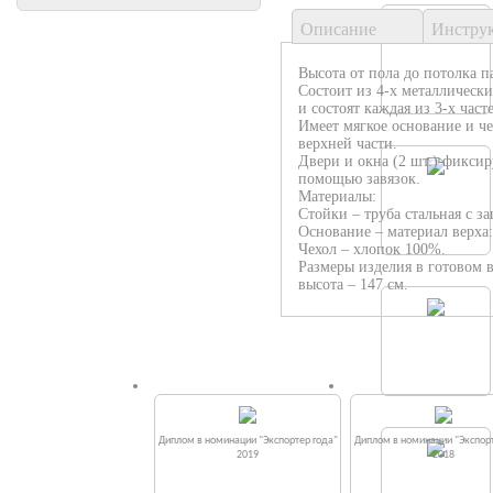
Описание
Инстру
Высота от пола до потолка п
Состоит из 4-х металлически
и состоят каждая из 3-х част
Имеет мягкое основание и ч
верхней части.
Двери и окна (2 шт.) фиксир
помощью завязок.
Материалы:
Стойки – труба стальная с 
Основание – материал верха
Чехол – хлопок 100%.
Размеры изделия в готовом в
высота – 147 см.
Диплом в номинации "Экспортер года"
Диплом в номинации "Экспорт
2019
2018