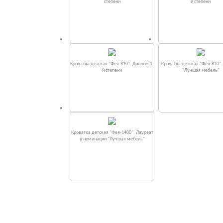
степени
й степени
Кроватка детская "Фея-810". Диплом 1-
Кроватка детская "Фея-810"
й степени
"Лучшая мебель"
Кроватка детская "Фея-1400". Лауреат
в номинации "Лучшая мебель"