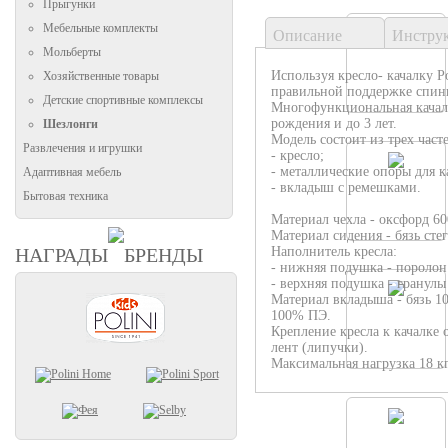
Прыгунки
Мебельные комплекты
Описание
Инстру
Мольберты
Используя кресло- качалку P
Хозяйственные товары
правильной поддержке спины
Детские спортивные комплексы
Многофункциональная качал
рождения и до 3 лет.
Шезлонги
Модель состоит из трех част
Развлечения и игрушки
- кресло;
- металлические опоры для к
Адаптивная мебель
- вкладыш с ремешками.
Бытовая техника
Материал чехла - оксфорд 6
Материал сидения - бязь сте
НАГРАДЫ
БРЕНДЫ
Наполнитель кресла:
- нижняя подушка - поролон
- верхняя подушка - гранулы
Материал вкладыша - бязь 10
100% ПЭ.
Крепление кресла к качалке
лент (липучки).
Максимальная нагрузка 18 кг