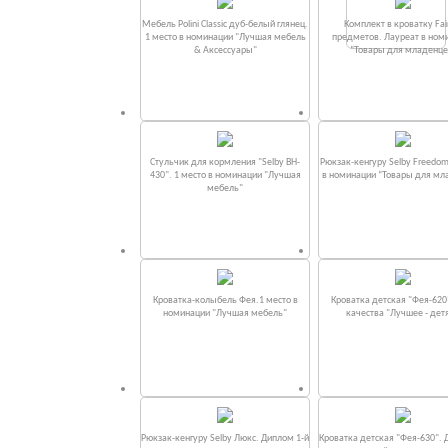
Мебель Polini Classic дуб-белый глянец.
Комплект в кроватку Fаi
1 место в номинации "Лучшая мебель
предметов. Лауреат в ном
& Аксессуары"
“Товары для младенце
Стульчик для кормления "Selby BH-
Рюкзак-кенгуру Selby Freedom
430". 1 место в номинации "Лучшая
в номинации “Товары для мл
мебель"
Кроватка-колыбель Фея.1 место в
Кроватка детская "Фея-620
номинации "Лучшая мебель"
качества "Лучшее - дет
Рюкзак-кенгуру Selby Люкс. Диплом 1-й
Кроватка детская "Фея-630". 