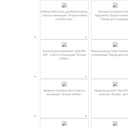
Мебель Polini Classic дуб-белый глянец.
Комплект в кроватку Fаi
1 место в номинации "Лучшая мебель
предметов. Лауреат в ном
& Аксессуары"
“Товары для младенце
Стульчик для кормления "Selby BH-
Рюкзак-кенгуру Selby Freedom
430". 1 место в номинации "Лучшая
в номинации “Товары для мл
мебель"
Кроватка-колыбель Фея.1 место в
Кроватка детская "Фея-620
номинации "Лучшая мебель"
качества "Лучшее - дет