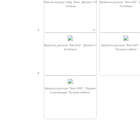
Рюкзак-кенгуру Selby Люкс. Диплом 1-й
Кроватка детская "Фея-630". 
степени
й степени
Кроватка детская "Фея-810". Диплом 1-
Кроватка детская "Фея-810"
й степени
"Лучшая мебель"
Кроватка детская "Фея-1400". Лауреат
в номинации "Лучшая мебель"