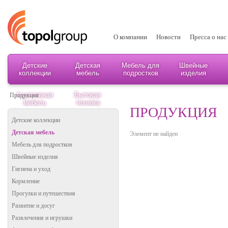
О компании
Новости
Пресса о нас
Детские
Детская
Мебель для
Швейные
коллекции
мебель
подростков
изделия
Адаптивная
Бытовая
Продукция
мебель
техника
ПРОДУКЦИЯ
Детские коллекции
Детская мебель
Элемент не найден
Мебель для подростков
Швейные изделия
Гигиена и уход
Кормление
Прогулки и путешествия
Развитие и досуг
Развлечения и игрушки