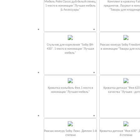
Мебель Polini Classic дуб-белый глянец.
Комплект в кроватку Fаi
1 место в номинации "Лучшая мебель
предметов. Лауреат в ном
& Аксессуары"
“Товары для младенце
Стульчик для кормления "Selby BH-
Рюкзак-кенгуру Selby Freedom
430". 1 место в номинации "Лучшая
в номинации “Товары для мл
мебель"
Кроватка-колыбель Фея.1 место в
Кроватка детская "Фея-620
номинации "Лучшая мебель"
качества "Лучшее - дет
Рюкзак-кенгуру Selby Люкс. Диплом 1-й
Кроватка детская "Фея-630". 
степени
й степени