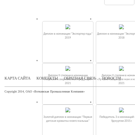
Диплом в номинации "Экспортер года"
Диплом в номинации "Экспорт
2019
2018
Диплом II степени в номинации
Диплом II степени в номи
КАРТА САЙТА
КОНТАКТЫ
ОБРАТНАЯ СВЯЗЬ
НОВОСТИ
«Лицензия и лицензионная продукция»
«Лучшие товары для мам и 
2021
2021
Copyright 2014, ОАО «Воткинская Промышленная Компания»
Золотой диплом в номинации "Первая
Победитель 3-х номинаций
детская кроватка моего малыша"
Удмуртии-2015»