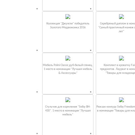
Коллекция "Джунгли" победитель
Серебряный диплом в ном
Золотого Медвежонка 2016
"Самый практичный манеж от
лет"
Мебель Polini Classic дуб-белый глянец.
Комплект в кроватку Fаi
1 место в номинации "Лучшая мебель
предметов. Лауреат в ном
& Аксессуары"
“Товары для младенце
Стульчик для кормления "Selby BH-
Рюкзак-кенгуру Selby Freedom
430". 1 место в номинации "Лучшая
в номинации “Товары для мл
мебель"