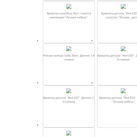
Кроватка-колыбель Фея.1 место в
Кроватка детская "Фея-620
номинации "Лучшая мебель"
качества "Лучшее - дет
Рюкзак-кенгуру Selby Люкс. Диплом 1-й
Кроватка детская "Фея-630". 
степени
й степени
Кроватка детская "Фея-810". Диплом 1-
Кроватка детская "Фея-810"
й степени
"Лучшая мебель"