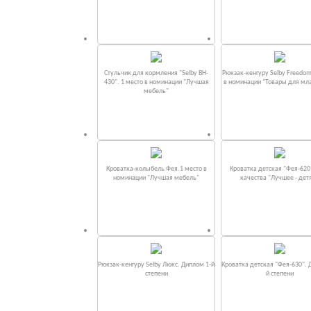
Стульчик для кормления "Selby BH-
Рюкзак-кенгуру Selby Freedom
430". 1 место в номинации "Лучшая
в номинации “Товары для мл
мебель"
Кроватка-колыбель Фея.1 место в
Кроватка детская "Фея-620
номинации "Лучшая мебель"
качества "Лучшее - дет
Рюкзак-кенгуру Selby Люкс. Диплом 1-й
Кроватка детская "Фея-630". 
степени
й степени