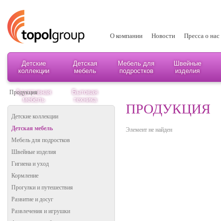
О компании
Новости
Пресса о нас
Детские
Детская
Мебель для
Швейные
коллекции
мебель
подростков
изделия
Адаптивная
Бытовая
Продукция
мебель
техника
ПРОДУКЦИЯ
Детские коллекции
Детская мебель
Элемент не найден
Мебель для подростков
Швейные изделия
Гигиена и уход
Кормление
Прогулки и путешествия
Развитие и досуг
Развлечения и игрушки