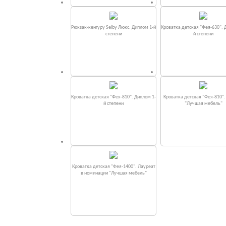
Рюкзак-кенгуру Selby Люкс. Диплом 1-й
Кроватка детская "Фея-630". 
степени
й степени
Кроватка детская "Фея-810". Диплом 1-
Кроватка детская "Фея-810"
й степени
"Лучшая мебель"
Кроватка детская "Фея-1400". Лауреат
в номинации "Лучшая мебель"