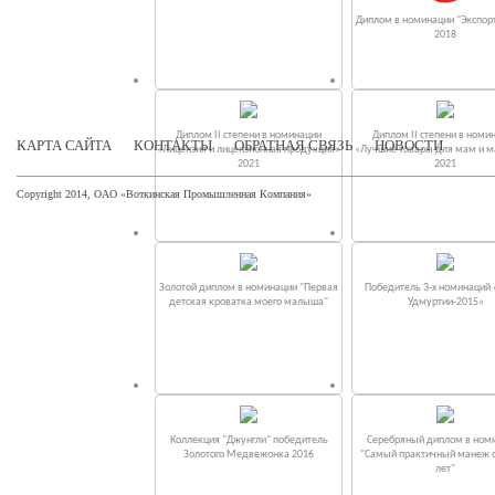
Диплом в номинации "Экспорт
2018
Диплом II степени в номинации
Диплом II степени в номи
КАРТА САЙТА
КОНТАКТЫ
ОБРАТНАЯ СВЯЗЬ
НОВОСТИ
«Лицензия и лицензионная продукция»
«Лучшие товары для мам и 
2021
2021
Copyright 2014, ОАО «Воткинская Промышленная Компания»
Золотой диплом в номинации "Первая
Победитель 3-х номинаций
детская кроватка моего малыша"
Удмуртии-2015»
Коллекция "Джунгли" победитель
Серебряный диплом в ном
Золотого Медвежонка 2016
"Самый практичный манеж от
лет"