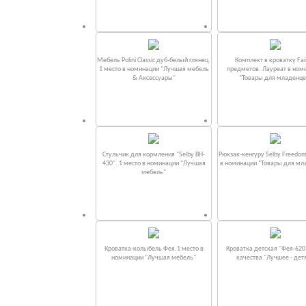
Мебель Polini Classic дуб-белый глянец.
Комплект в кроватку Fаi
1 место в номинации "Лучшая мебель
предметов. Лауреат в ном
& Аксессуары"
“Товары для младенце
Стульчик для кормления "Selby BH-
Рюкзак-кенгуру Selby Freedom
430". 1 место в номинации "Лучшая
в номинации “Товары для мл
мебель"
Кроватка-колыбель Фея.1 место в
Кроватка детская "Фея-620
номинации "Лучшая мебель"
качества "Лучшее - дет