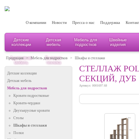
О компании
Новости
Пресса о нас
Поддержка
Контак
Детские
Детская
Мебель для
Швейные
коллекции
мебель
подростков
изделия
Адаптивная
Бытовая
Продукция
>
Мебель для подростков
>
Шкафы и стеллажи
мебель
техника
СТЕЛЛАЖ POL
Детские коллекции
СЕКЦИЙ, ДУБ
Детская мебель
Артикул: 0001697.68
Мебель для подростков
Кровати подростковые
Кровати-чердаки
Двухъярусные кровати
Столы
Шкафы и стеллажи
Полки