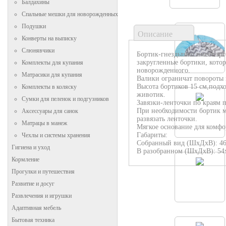
Балдахины
Спальные мешки для новорожденных
Подушки
Описание
Конверты на выписку
Слюнявчики
Бортик-гнездышко имеет эр
закругленные бортики, кот
Комплекты для купания
новорожденного.
Матрасики для купания
Валики ограничат повороты
Высота бортиков 15 см,подх
Комплекты в коляску
животик.
Сумки для пеленок и подгузников
Завязки-ленточки по краям 
При необходимости бортик м
Аксессуары для санок
развязать ленточки.
Матрацы в манеж
Мягкое основание для комфо
Габариты:
Чехлы и системы хранения
Собранный вид (ШхДхВ): 46
Гигиена и уход
В разобранном (ШхДхВ): 54
Кормление
Прогулки и путешествия
Развитие и досуг
Развлечения и игрушки
Адаптивная мебель
Бытовая техника